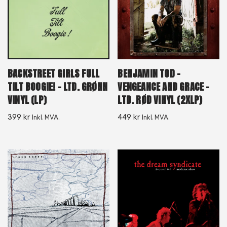
BACKSTREET GIRLS FULL
BENJAMIN TOD –
TILT BOOGIE! – LTD. GRØNN
VENGEANCE AND GRACE –
VINYL (LP)
LTD. RØD VINYL (2XLP)
399
kr
449
kr
Inkl. MVA.
Inkl. MVA.