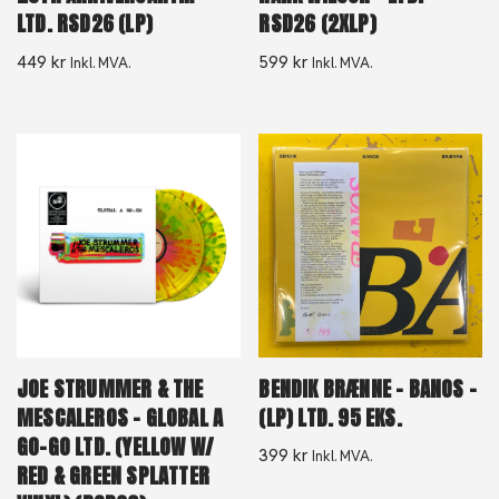
LTD. RSD26 (LP)
RSD26 (2XLP)
449
kr
599
kr
Inkl. MVA.
Inkl. MVA.
JOE STRUMMER & THE
BENDIK BRÆNNE – BANOS –
MESCALEROS – GLOBAL A
(LP) LTD. 95 EKS.
GO-GO LTD. (YELLOW W/
399
kr
Inkl. MVA.
RED & GREEN SPLATTER