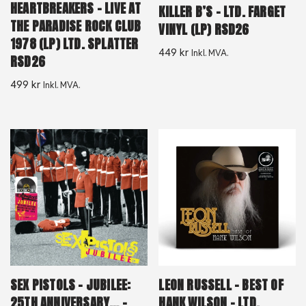
HEARTBREAKERS – LIVE AT
KILLER B’S – LTD. FARGET
THE PARADISE ROCK CLUB
VINYL (LP) RSD26
1978 (LP) LTD. SPLATTER
449
kr
Inkl. MVA.
RSD26
499
kr
Inkl. MVA.
SEX PISTOLS – JUBILEE:
LEON RUSSELL – BEST OF
25TH ANNIVERSARY… –
HANK WILSON – LTD.