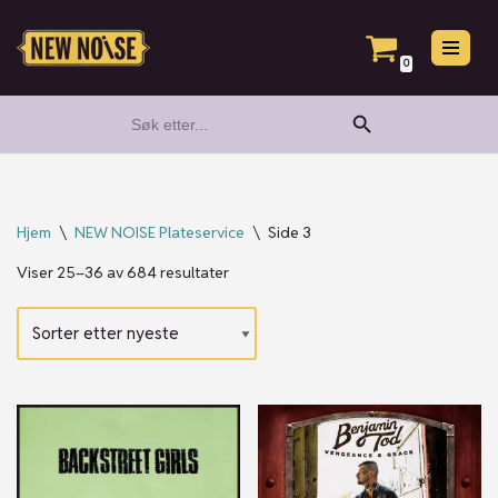
Hopp
0
til
Search Button
Search
innholdet
for:
Hjem
\
NEW NOISE Plateservice
\
Side 3
Viser 25–36 av 684 resultater