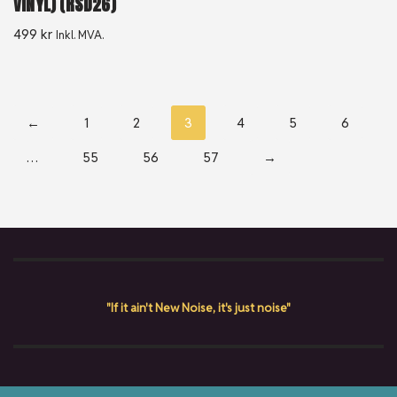
VINYL) (RSD26)
499
kr
Inkl. MVA.
←
1
2
3
4
5
6
…
55
56
57
→
"If it ain't New Noise, it's just noise"