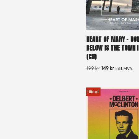
HEART OF MARY – DO
BELOW IS THE TOWN 
(CD)
199
kr
149
kr
Inkl. MVA.
Tilbud!