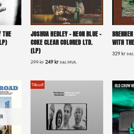
Y THE
JOSHUA HEDLEY – NEON BLUE –
BRENNEN 
LP)
COKE CLEAR COLORED LTD.
WITH THE
(LP)
329
kr
Inkl
299
kr
249
kr
Inkl. MVA.
Tilbud!
ER