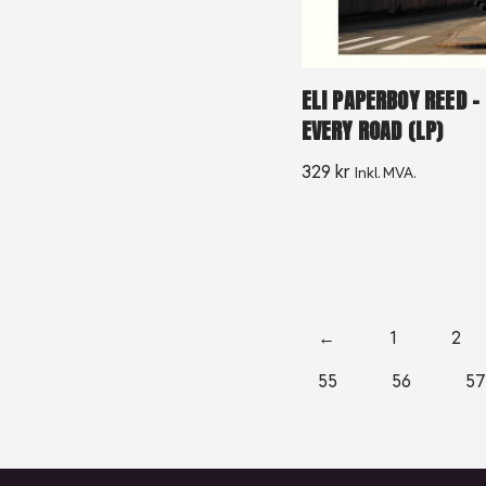
ELI PAPERBOY REED –
EVERY ROAD (LP)
329
kr
Inkl. MVA.
←
1
2
55
56
57