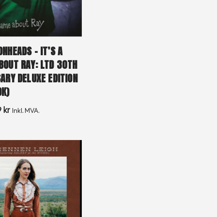
NHEADS – IT’S A
BOUT RAY: LTD 30TH
ARY DELUXE EDITION
OK)
9
kr
Inkl. MVA.