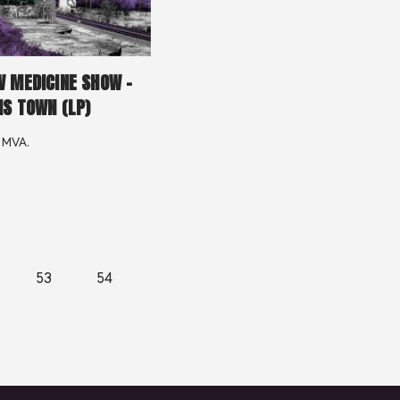
W MEDICINE SHOW –
IS TOWN (LP)
. MVA.
53
54