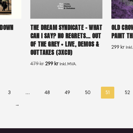
 DOWN
THE DREAM SYNDICATE – WHAT
OLD CRO
CAN I SAY? NO REGRETS… OUT
PAINT TH
OF THE GREY + LIVE, DEMOS &
299
kr
Inkl
OUTTAKES (3XCD)
479
kr
299
kr
Inkl. MVA.
3
…
48
49
50
51
52
→