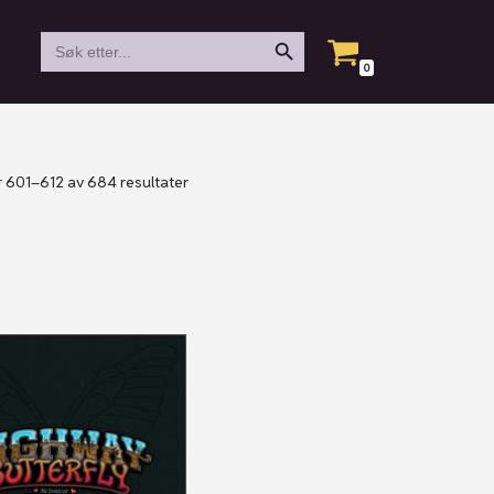
Search Button
Search
for:
0
r 601–612 av 684 resultater