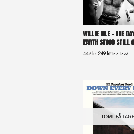
WILLIE NILE – THE DA
EARTH STOOD STILL (
449
kr
249
kr
Inkl. MVA.
TOMT PÅ LAG