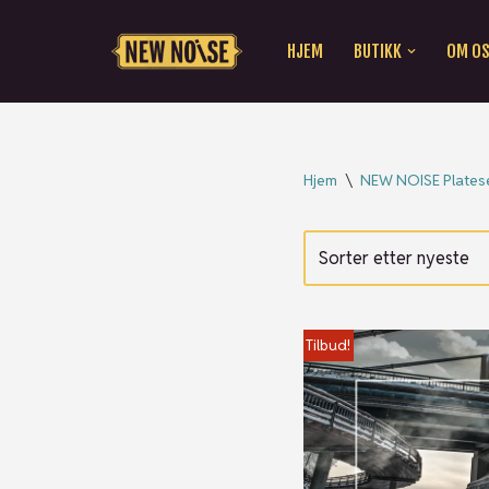
HJEM
BUTIKK
OM O
Hopp
til
innholdet
Hjem
\
NEW NOISE Platese
Tilbud!