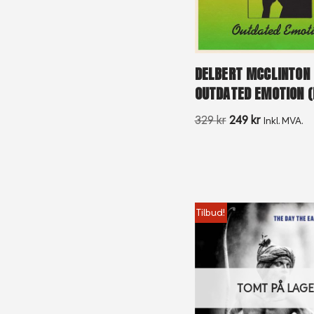
DELBERT MCCLINTON 
OUTDATED EMOTION (
329
kr
249
kr
Inkl. MVA.
Tilbud!
TOMT PÅ LAG