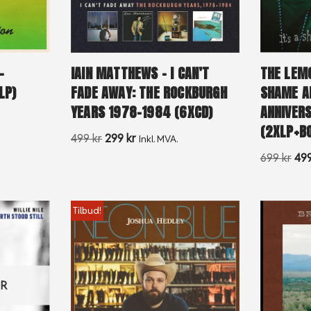
–
IAIN MATTHEWS – I CAN’T
THE LEMO
LP)
FADE AWAY: THE ROCKBURGH
SHAME A
YEARS 1978-1984 (6XCD)
ANNIVERS
(2XLP+B
499
kr
299
kr
Inkl. MVA.
699
kr
49
Tilbud!
ER