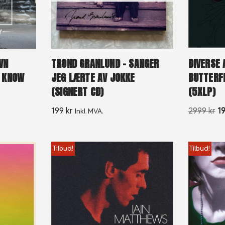
WN
TROND GRANLUND – SANGER
DIVERSE 
I KNOW
JEG LÆRTE AV JOKKE
BUTTERF
(SIGNERT CD)
(5XLP)
199
kr
2999
kr
1
Inkl. MVA.
Tilbud!
Tilbud!