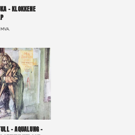
KA – KLOKKENE
LP
. MVA.
ULL – AQUALUNG –