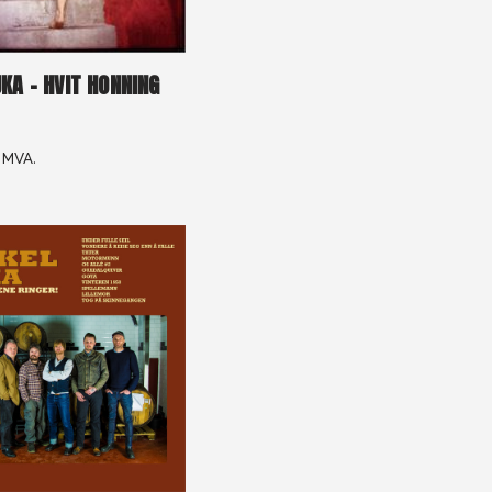
KA – HVIT HONNING
. MVA.