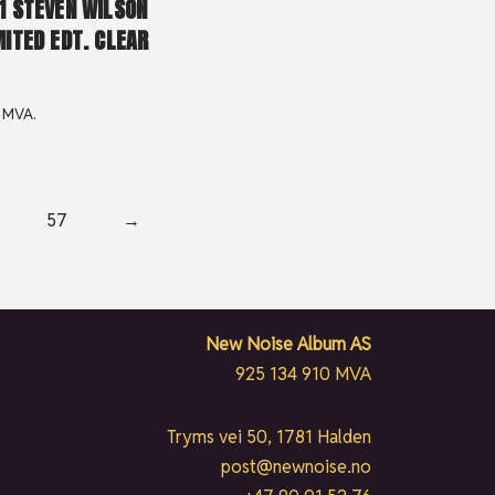
1 STEVEN WILSON
MITED EDT. CLEAR
. MVA.
57
→
New Noise Album AS
925 134 910 MVA
Tryms vei 50, 1781 Halden
post@newnoise.no