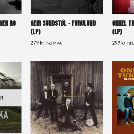
GEN RO
GEIR SUNDSTØL – FURULUND
ONKEL TU
(LP)
(LP)
279
kr
299
kr
Inkl. MVA.
Inkl
ER