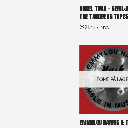
ONKEL TUKA – GERILJ
THE TANDBERG TAPES
299
kr
Inkl. MVA.
TOMT PÅ LAG
EMMYLOU HARRIS & 