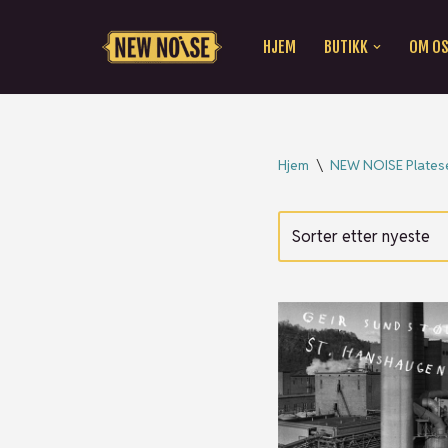
HJEM
BUTIKK
OM O
Hopp
til
innholdet
Hjem
\
NEW NOISE Platese