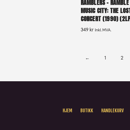
RAMBLERS – RAMBLE 
MUSIC CITY: THE LOS
CONCERT (1990) (2LP
349
kr
Inkl. MVA.
←
1
2
HJEM
BUTIKK
HANDLEKURV