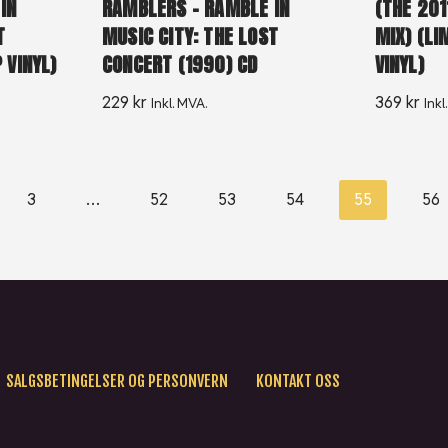
IN
RAMBLERS – RAMBLE IN
(THE 201
T
MUSIC CITY: THE LOST
MIX) (LI
 VINYL)
CONCERT (1990) CD
VINYL)
229
kr
369
kr
Inkl. MVA.
Inkl
3
…
52
53
54
55
56
SALGSBETINGELSER OG PERSONVERN
KONTAKT OSS