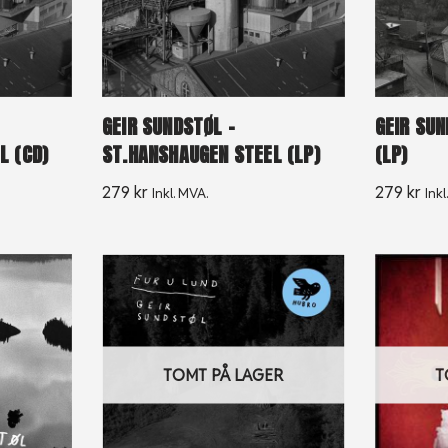
GEIR SUNDSTØL –
GEIR SUN
L (CD)
ST.HANSHAUGEN STEEL (LP)
(LP)
279
kr
279
kr
Inkl. MVA.
Inkl
TOMT PÅ LAGER
T