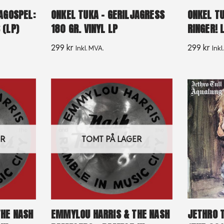
AGOSPEL:
ONKEL TUKA – GERILJAGRESS
ONKEL TU
 (LP)
180 GR. VINYL LP
RINGER! 
299
kr
299
kr
Inkl. MVA.
Inkl
ER
TOMT PÅ LAGER
THE NASH
EMMYLOU HARRIS & THE NASH
JETHRO T