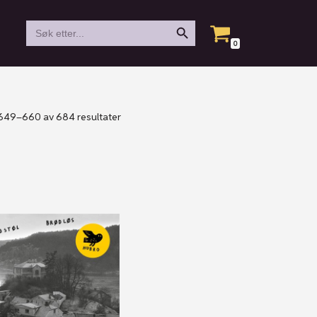
Search Button
Search
for:
0
 649–660 av 684 resultater