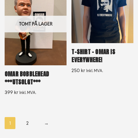
TOMT PÅ LAGER
T-SHIRT – OMAR IS
EVERYWHERE!
250
kr
Inkl. MVA.
OMAR BOBBLEHEAD
***UTSOLGT***
399
kr
Inkl. MVA.
1
2
→