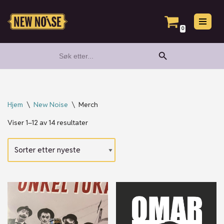
Hopp
0
til
Search Button
Search
innholdet
for:
Hjem
\
New Noise
\
Merch
Viser 1–12 av 14 resultater