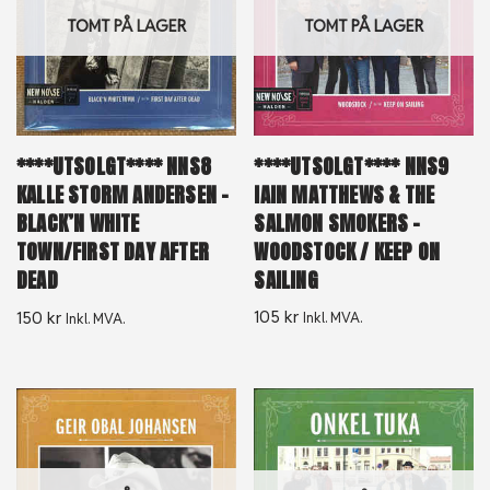
TOMT PÅ LAGER
TOMT PÅ LAGER
****UTSOLGT**** NNS9
****UTSOLGT**** NNS8
IAIN MATTHEWS & THE
KALLE STORM ANDERSEN ‎–
SALMON SMOKERS ‎–
BLACK’N WHITE
WOODSTOCK / KEEP ON
TOWN/FIRST DAY AFTER
SAILING
DEAD
105
kr
150
kr
Inkl. MVA.
Inkl. MVA.