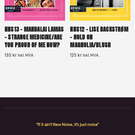
NNS12 – LISE BACKSTRØM
NNS13 – MANDALAI LAMAS
– HOLD ON
– STRANGE MEDICINE/ARE
MAGNOLIA/BLUSH
YOU PROUD OF ME NOW?
125
kr
135
kr
Inkl. MVA.
Inkl. MVA.
"If it ain't New Noise, it's just noise"