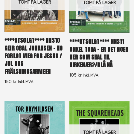
TOMT PÅ LAGER
TOMT PÅ LAGER
****UTSOLGT**** NNS10
****UTSOLGT**** NNS11
GEIR OBAL JOHANSEN ‎– HO
ONKEL TUKA ‎– ER DET NOEN
FORLOT MEG FOR JESUS /
HER SOM SKAL TIL
JUL HOS
KIRKENÆR?/BLÅ NÅ
FRÄLSNINGSARMEEN
105
kr
Inkl. MVA.
150
kr
Inkl. MVA.
TOMT PÅ LAGER