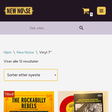
Hopp
0
til
Search Button
Search
innholdet
for:
Hjem
\
New Noise
\
Vinyl 7"
Viser alle 12 resultater
Tilbud!