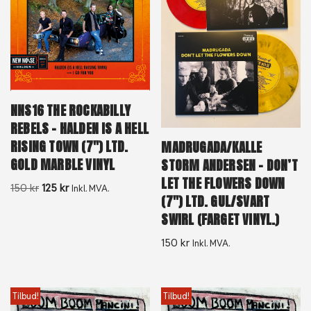
NNS16 THE ROCKABILLY
REBELS – HALDEN IS A HELL
RISING TOWN (7″) LTD.
MADRUGADA/KALLE
GOLD MARBLE VINYL
STORM ANDERSEN – DON’T
LET THE FLOWERS DOWN
150
kr
125
kr
Inkl. MVA.
(7″) LTD. GUL/SVART
SWIRL (FARGET VINYL.)
150
kr
Inkl. MVA.
Tilbud!
Tilbud!