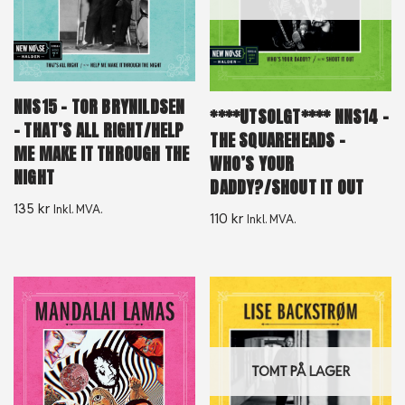
NNS15 – TOR BRYNILDSEN
****UTSOLGT**** NNS14 –
– THAT’S ALL RIGHT/HELP
THE SQUAREHEADS –
ME MAKE IT THROUGH THE
WHO’S YOUR
NIGHT
DADDY?/SHOUT IT OUT
135
kr
Inkl. MVA.
110
kr
Inkl. MVA.
TOMT PÅ LAGER