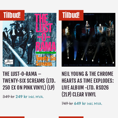
Tilbud!
Tilbud!
THE LUST-O-RAMA –
NEIL YOUNG & THE CHROME
TWENTY-SIX SCREAMS (LTD.
HEARTS AS TIME EXPLODES:
250 EX ON PINK VINYL) (LP)
LIVE ALBUM -LTD. RSD26
(2LP) CLEAR VINYL
349
kr
249
kr
Inkl. MVA.
749
kr
649
kr
Inkl. MVA.