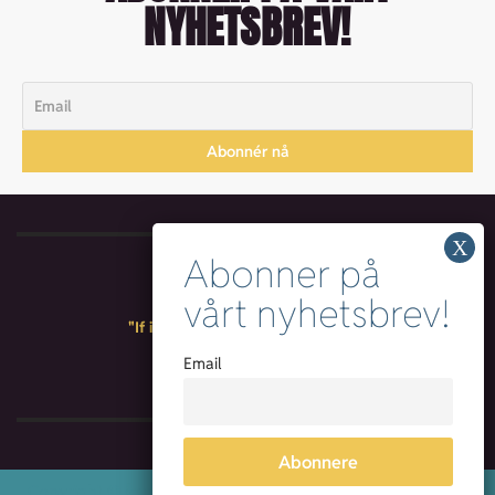
NYHETSBREV!
"If it ain't New Noise, it's just noise"
Email
Copyright © {current_year} New Noise Album AS. All rights