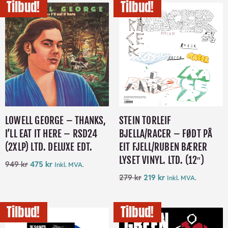
Tilbud!
Tilbud!
LOWELL GEORGE – THANKS,
STEIN TORLEIF
I’LL EAT IT HERE – RSD24
BJELLA/RACER – FØDT PÅ
(2XLP) LTD. DELUXE EDT.
EIT FJELL/RUBEN BÆRER
LYSET VINYL. LTD. (12″)
949
kr
475
kr
Inkl. MVA.
279
kr
219
kr
Inkl. MVA.
Tilbud!
Tilbud!