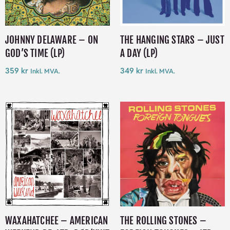
JOHNNY DELAWARE – ON
THE HANGING STARS – JUST
GOD’S TIME (LP)
A DAY (LP)
359
kr
349
kr
Inkl. MVA.
Inkl. MVA.
WAXAHATCHEE – AMERICAN
THE ROLLING STONES –