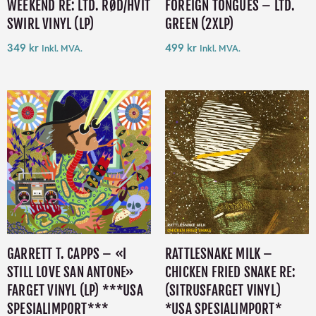
WEEKEND RE: LTD. RØD/HVIT
FOREIGN TONGUES – LTD.
SWIRL VINYL (LP)
GREEN (2XLP)
349
kr
499
kr
Inkl. MVA.
Inkl. MVA.
GARRETT T. CAPPS – «I
RATTLESNAKE MILK –
STILL LOVE SAN ANTONE»
CHICKEN FRIED SNAKE RE:
FARGET VINYL (LP) ***USA
(SITRUSFARGET VINYL)
SPESIALIMPORT***
*USA SPESIALIMPORT*