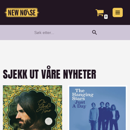
Hopp
0
til
Search Button
Search
innholdet
for:
SJEKK UT VÅRE NYHETER