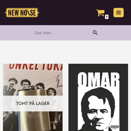
Hopp
0
til
Search Button
Search
innholdet
for:
TOMT PÅ LAGER