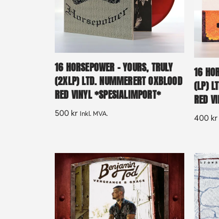
16 HORSEPOWER – YOURS, TRULY
16 HO
(2XLP) LTD. NUMMERERT OXBLOOD
(LP) 
RED VINYL *SPESIALIMPORT*
RED V
500
kr
Inkl. MVA.
400
kr