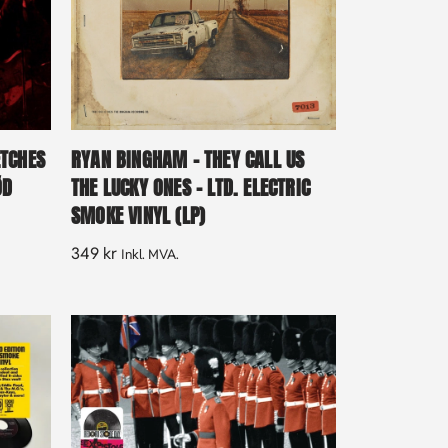
ETCHES
RYAN BINGHAM – THEY CALL US
ØD
THE LUCKY ONES – LTD. ELECTRIC
SMOKE VINYL (LP)
349
kr
Inkl. MVA.