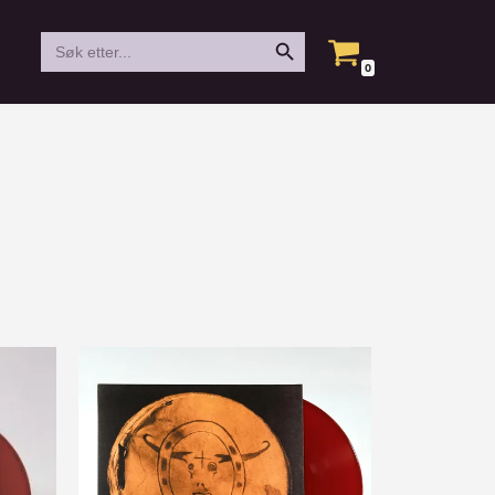
Search Button
Search
for:
0