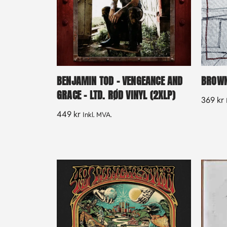
BENJAMIN TOD – VENGEANCE AND
BROWN 
GRACE – LTD. RØD VINYL (2XLP)
369
kr
449
kr
Inkl. MVA.