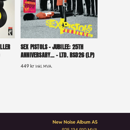
ILLER
SEX PISTOLS – JUBILEE: 25TH
)
ANNIVERSARY… – LTD. RSD26 (LP)
449
kr
Inkl. MVA.
New Noise Album AS
925 134 910 MVA