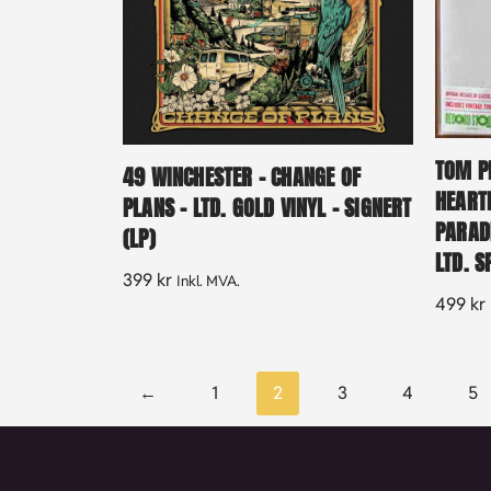
TOM P
49 WINCHESTER – CHANGE OF
HEARTB
PLANS – LTD. GOLD VINYL – SIGNERT
PARADI
(LP)
LTD. 
399
kr
Inkl. MVA.
499
kr
←
1
2
3
4
5