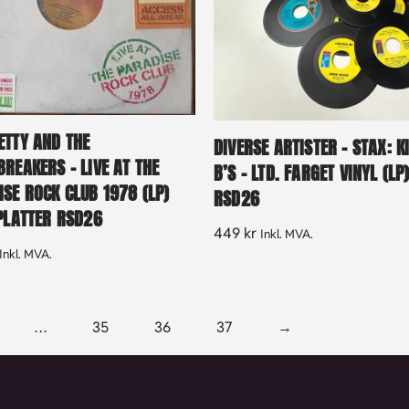
ETTY AND THE
DIVERSE ARTISTER – STAX: K
REAKERS – LIVE AT THE
B’S – LTD. FARGET VINYL (LP
SE ROCK CLUB 1978 (LP)
RSD26
SPLATTER RSD26
449
kr
Inkl. MVA.
Inkl. MVA.
…
35
36
37
→