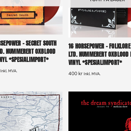
RSEPOWER – SECRET SOUTH
16 HORSEPOWER – FOLKLORE 
LTD. NUMMERERT OXBLOOD
LTD. NUMMERERT OXBLOOD 
INYL *SPESIALIMPORT*
VINYL *SPESIALIMPORT*
Inkl. MVA.
400
kr
Inkl. MVA.