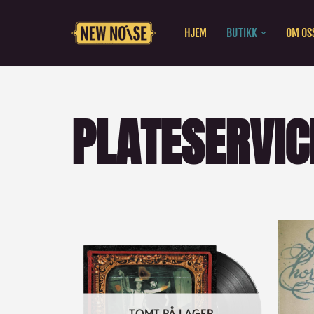
HJEM
BUTIKK
OM OS
Hopp
til
innholdet
PLATESERVIC
TOMT PÅ LAGER