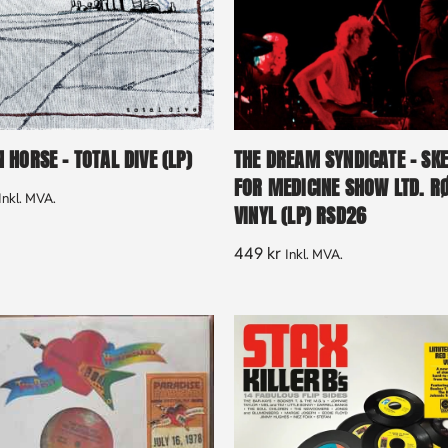
HORSE – TOTAL DIVE (LP)
THE DREAM SYNDICATE – SK
FOR MEDICINE SHOW LTD. R
Inkl. MVA.
VINYL (LP) RSD26
449
kr
Inkl. MVA.