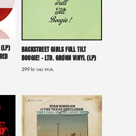
(LP)
BACKSTREET GIRLS FULL TILT
RED
BOOGIE! – LTD. GRØNN VINYL (LP)
399
kr
Inkl. MVA.