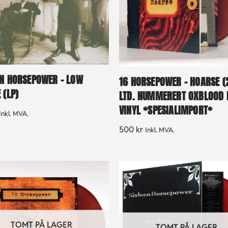
EN HORSEPOWER – LOW
16 HORSEPOWER – HOARSE (
 (LP)
LTD. NUMMERERT OXBLOOD 
VINYL *SPESIALIMPORT*
Inkl. MVA.
500
kr
Inkl. MVA.
TOMT PÅ LAGER
TOMT PÅ LAGER