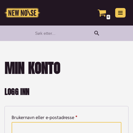
Hopp
0
til
Search Button
Search
innholdet
for:
MIN KONTO
LOGG INN
Brukernavn eller e-postadresse
*