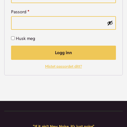
Passord
*
Husk meg
Logg inn
Mistet passordet ditt?
"If it ain't New Noise, it's just noise"