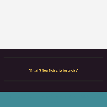
"If it ain't New Noise, it's just noise"
Copyright © {current_year} New Noise Album AS. All rights
reserved.