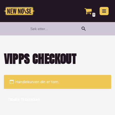
Hopp
0
til
Search Button
Search
innholdet
for:
VIPPS CHECKOUT
Handlekurven din er tom.
Tilbake til butikken