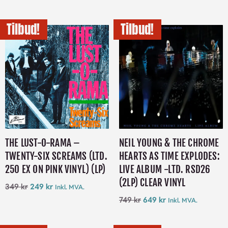
Tilbud!
Tilbud!
THE LUST-O-RAMA –
NEIL YOUNG & THE CHROME
TWENTY-SIX SCREAMS (LTD.
HEARTS AS TIME EXPLODES:
250 EX ON PINK VINYL) (LP)
LIVE ALBUM -LTD. RSD26
(2LP) CLEAR VINYL
349
kr
249
kr
Inkl. MVA.
749
kr
649
kr
Inkl. MVA.