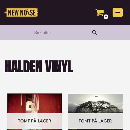
Hopp
0
til
Search Button
Search
innholdet
for:
HALDEN VINYL
TOMT PÅ LAGER
TOMT PÅ LAGER