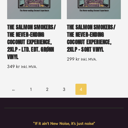
THE SALMON SMOKERS/
THE SALMON SMOKERS/
THE NEVER-ENDING
THE NEVER-ENDING
COCONUT EXPERIENCE,
COCONUT EXPERIENCE,
2XLP – LTD. EDT. GRØNN
2XLP – SORT VINYL
VINYL
299
kr
Inkl. MVA.
349
kr
Inkl. MVA.
←
1
2
3
4
"If it ain't New Noise, it's just noise"