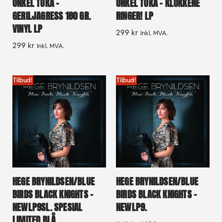
ONKEL TUKA –
ONKEL TUKA – KLOKKENE
GERILJAGRESS 180 GR.
RINGER! LP
VINYL LP
299
kr
Inkl. MVA.
299
kr
Inkl. MVA.
Tilbud!
Tilbud!
HEGE BRYNILDSEN/BLUE
HEGE BRYNILDSEN/BLUE
BIRDS BLACK KNIGHTS –
BIRDS BLACK KNIGHTS –
NEWLP9SL. SPESIAL
NEWLP9.
LIMITED BLÅ