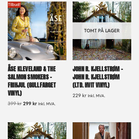
Tilbud!
TOMT PÅ LAGER
ÅSE KLEVELAND & THE
JOHN R. KJELLSTRØM –
SALMON SMOKERS –
JOHN R. KJELLSTRØM
FRIHJUL (GULLFARGET
(LTD. HVIT VINYL)
VINYL)
229
kr
Inkl. MVA.
399
kr
299
kr
Inkl. MVA.