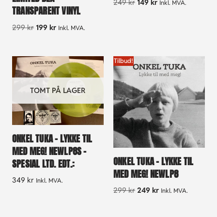
249
kr
149
kr
Inkl. MVA.
TRANSPARENT VINYL
299
kr
199
kr
Inkl. MVA.
Tilbud!
TOMT PÅ LAGER
ONKEL TUKA – LYKKE TIL
MED MEG! NEWLP8S –
ONKEL TUKA – LYKKE TIL
SPESIAL LTD. EDT.:
MED MEG! NEWLP8
349
kr
Inkl. MVA.
299
kr
249
kr
Inkl. MVA.