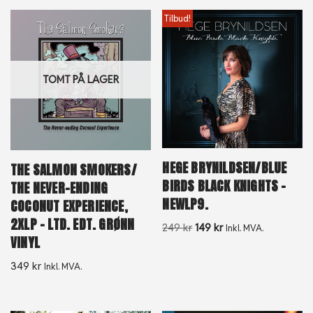
Tilbud!
TOMT PÅ LAGER
HEGE BRYNILDSEN/BLUE
THE SALMON SMOKERS/
BIRDS BLACK KNIGHTS –
THE NEVER-ENDING
NEWLP9.
COCONUT EXPERIENCE,
2XLP – LTD. EDT. GRØNN
249
kr
149
kr
Inkl. MVA.
VINYL
349
kr
Inkl. MVA.