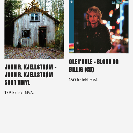
OLE I’DOLE – BLOND OG
JOHN R. KJELLSTRØM –
BILLIG (CD)
JOHN R. KJELLSTRØM
160
kr
Inkl. MVA.
SORT VINYL
179
kr
Inkl. MVA.