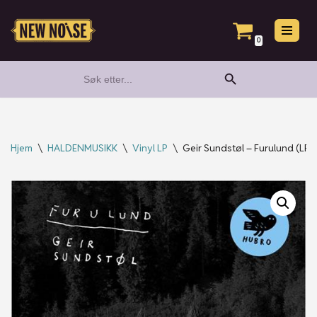
Hopp
0
til
Search Button
Search
innholdet
for:
Hjem
\
HALDENMUSIKK
\
Vinyl LP
\
Geir Sundstøl – Furulund (LP)