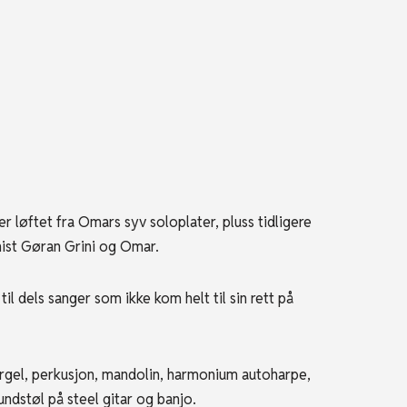
løftet fra Omars syv soloplater, pluss tidligere
nist Gøran Grini og Omar.
il dels sanger som ikke kom helt til sin rett på
orgel, perkusjon, mandolin, harmonium autoharpe,
undstøl på steel gitar og banjo.