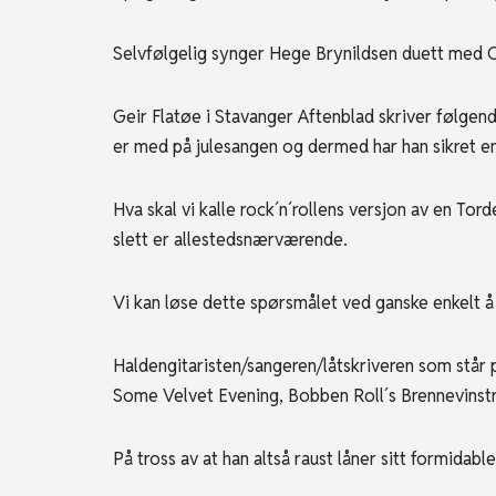
Selvfølgelig synger Hege Brynildsen duett med 
Geir Flatøe i Stavanger Aftenblad skriver følgend
er med på julesangen og dermed har han sikret en
Hva skal vi kalle rock´n´rollens versjon av en T
slett er allestedsnærværende.
Vi kan løse dette spørsmålet ved ganske enkelt å
Haldengitaristen/sangeren/låtskriveren som står 
Some Velvet Evening, Bobben Roll´s Brennevinstri
På tross av at han altså raust låner sitt formidable 