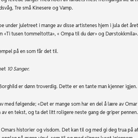
idsvåg, Tre små Kinesere og Vamp.
pe under juletreet i mange av disse artistenes hjem i jula det året
 «Ti tusen tommeltotta», « Ompa til du dør» og Dørstokkmila»
empel på en som får det til.
umet
10 Sanger.
Borghild er dønn troverdig. Dette er en tante man kjenner igjen. H
r av med følgende; «Det er mange som har en del å lære av Omar
 av en tekst, og ta det litt roligere neste gang de griper pennen
l Omars historier og visdom. Det kan til og med gi deg trua på at