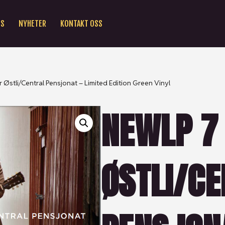
SS
NYHETER
KONTAKT OSS
Østli/Central Pensjonat – Limited Edition Green Vinyl
NEWLP 7
ØSTLI/CE