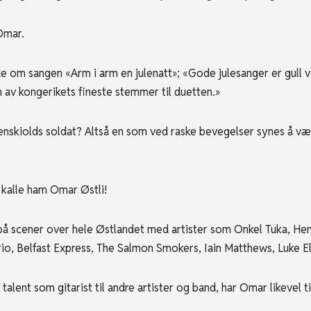
Omar.
e om sangen «Arm i arm en julenatt»; «Gode julesanger er gull ve
 av kongerikets fineste stemmer til duetten.»
ordenskiolds soldat? Altså en som ved raske bevegelser synes å 
 kalle ham Omar Østli!
på scener over hele Østlandet med artister som Onkel Tuka, Hen
o, Belfast Express, The Salmon Smokers, Iain Matthews, Luke Ell
talent som gitarist til andre artister og band, har Omar likevel tid