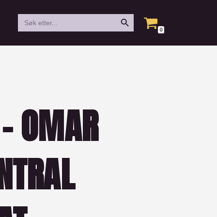
Search Button
Search
for:
0
 – OMAR
NTRAL