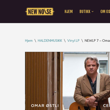
HJEM
BUTIKK
OM O
Hopp
til
innholdet
Hjem
\
HALDENMUSIKK
\
Vinyl LP
\
NEWLP 7 – Omar 