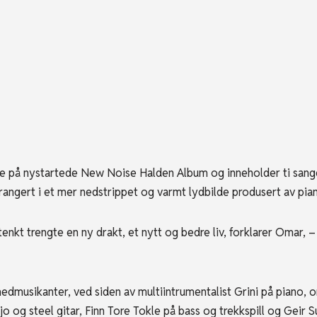
 på nystartede New Noise Halden Album og inneholder ti sanger 
rrangert i et mer nedstrippet og varmt lydbilde produsert av pia
kt trengte en ny drakt, et nytt og bedre liv, forklarer Omar, – t
dmusikanter, ved siden av multiintrumentalist Grini på piano, 
 og steel gitar, Finn Tore Tokle på bass og trekkspill og Geir S