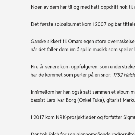
Noen av dem har til og med hatt oppdrift nok til 
Det første soloalbumet kom i 2007 og bar titte
Ganske sikkert til Omars egen store overraskelse,
når det faller dem inn å spille musikk som speiler l
Fire år senere kom oppfølgeren, som understreket
har de kommet som perler på en snor;
1752 Hal
Innimellom har han også satt sammen et album m
bassist Lars Ivar Borg (Onkel Tuka), gitarist Mar
I 2017 kom NRK-prosjektleder og forfatter Sig
Der tok Falch for seg gjennomgående radiospilte 