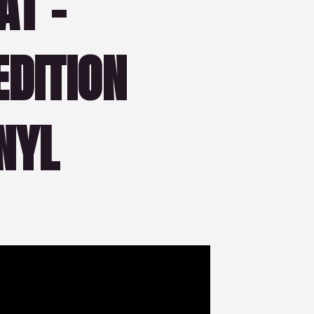
AT –
EDITION
NYL