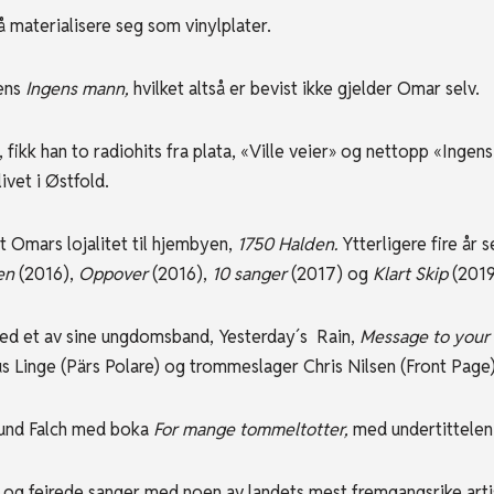
å materialisere seg som vinylplater.
lens
Ingens mann,
hvilket altså er bevist ikke gjelder Omar selv.
 fikk han to radiohits fra plata, «Ville veier» og nettopp «Inge
ivet i Østfold.
 Omars lojalitet til hjembyen,
1750 Halden.
Ytterligere fire år 
den
(2016),
Oppover
(2016),
10 sanger
(2017) og
Klart Skip
(2019
ed et av sine ungdomsband, Yesterday´s Rain,
Message to your 
kus Linge (Pärs Polare) og trommeslager Chris Nilsen (Front Page)
mund Falch med boka
For mange tommeltotter,
med undertittele
og feirede sanger med noen av landets mest fremgangsrike artist