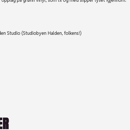
opplag på grønn vinyl, som til og med slipper lyset igjennom.
iden Studio (Studiobyen Halden, folkens!)
ER