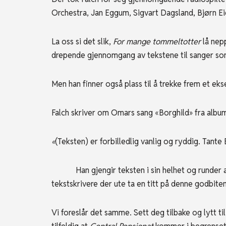
Orchestra, Jan Eggum, Sigvart Dagsland, Bjørn E
La oss si det slik,
For mange tommeltotter
lå nep
drepende gjennomgang av tekstene til sanger som
Men han finner også plass til å trekke frem et eks
Falch skriver om Omars sang «Borghild» fra alb
«
(Teksten) er forbilledlig vanlig og ryddig. Tante 
Han gjengir teksten i sin helhet og runde
tekstskrivere der ute ta en titt på denne godbiten
Vi foreslår det samme. Sett deg tilbake og lytt ti