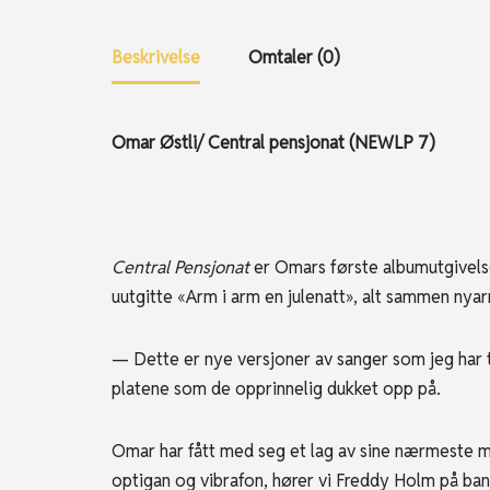
Beskrivelse
Omtaler (0)
Omar Østli/ Central pensjonat (NEWLP 7)
Central Pensjonat
er Omars første albumutgivelse
uutgitte «Arm i arm en julenatt», alt sammen nya
— Dette er nye versjoner av sanger som jeg har ten
platene som de opprinnelig dukket opp på.
Omar har fått med seg et lag av sine nærmeste me
optigan og vibrafon, hører vi Freddy Holm på banjo