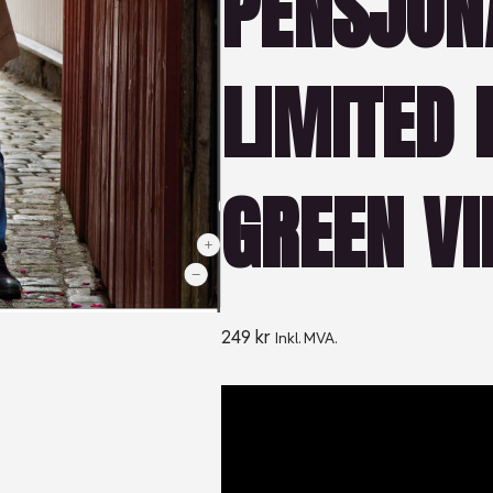
PENSJON
LIMITED 
GREEN VI
249
kr
Inkl. MVA.