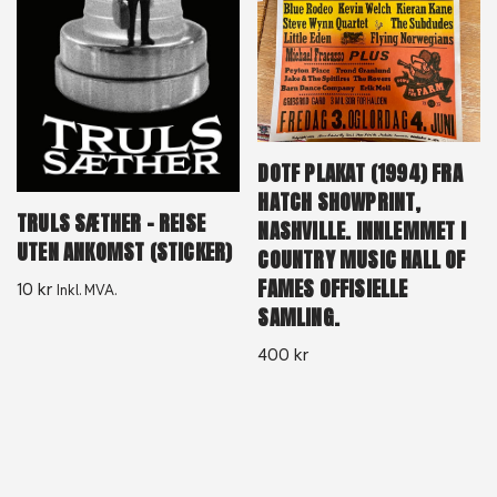
DOTF PLAKAT (1994) FRA
HATCH SHOWPRINT,
TRULS SÆTHER – REISE
NASHVILLE. INNLEMMET I
UTEN ANKOMST (STICKER)
COUNTRY MUSIC HALL OF
FAMES OFFISIELLE
10
kr
Inkl. MVA.
SAMLING.
400
kr