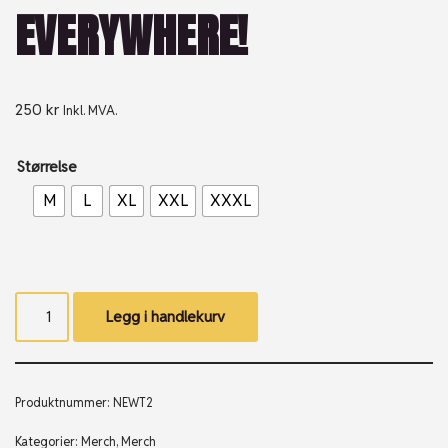
EVERYWHERE!
250
kr
Inkl. MVA.
Størrelse
M
L
XL
XXL
XXXL
Legg i handlekurv
Produktnummer:
NEWT2
Kategorier:
Merch
,
Merch