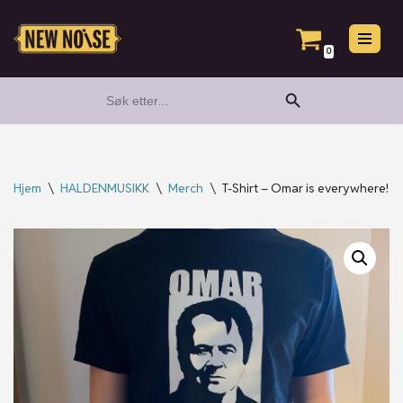
Hopp
0
til
Search Button
Search
innholdet
for:
Hjem
\
HALDENMUSIKK
\
Merch
\
T-Shirt – Omar is everywhere!