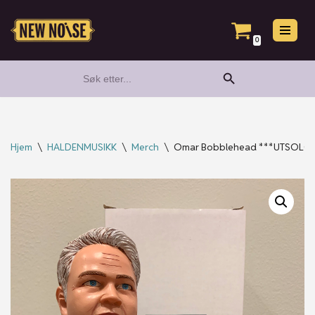
Hopp
0
til
Search Button
Search
innholdet
for:
Hjem
\
HALDENMUSIKK
\
Merch
\
Omar Bobblehead ***UTSOLGT