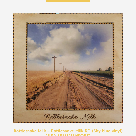
Rattlesnake Milk – Rattlesnake Milk RE: (Sky blue vinyl)
*USA SPESIALIMPORT*