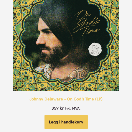
Johnny Delaware - On God's Time (LP)
359
kr
Inkl. MVA.
Legg i handlekurv