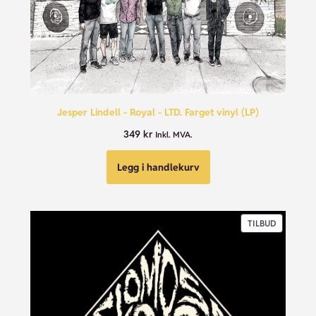
Jesper Lindell - Royal - LTD. Farget vinyl (LP)
349
kr
Inkl. MVA.
Legg i handlekurv
TILBUD