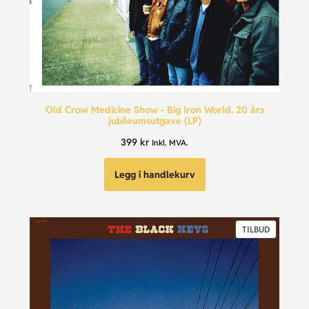
Old Crow Medicine Show - Big Iron World. 20 års
jubileumsutgave (LP)
399
kr
Inkl. MVA.
Legg i handlekurv
TILBUD