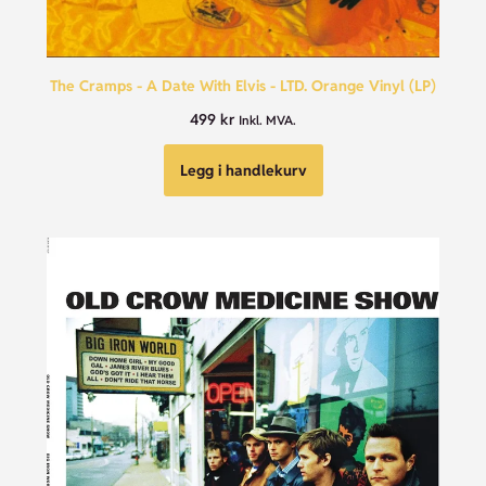
The Cramps - A Date With Elvis - LTD. Orange Vinyl (LP)
499
kr
Inkl. MVA.
Legg i handlekurv