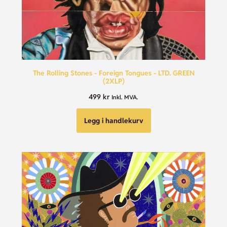
The Rolling Stones - Foreign Tongues - LTD. GREEN
(2XLP)
499
kr
Inkl. MVA.
Legg i handlekurv