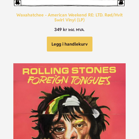
Waxahatchee - American Weekend RE: LTD. Rød/Hvit
Swirl Vinyl (LP)
349
kr
Inkl. MVA.
Legg i handlekurv