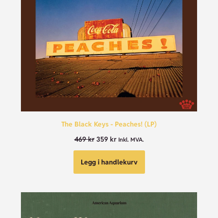
The Black Keys - Peaches! (LP)
469
kr
359
kr
Inkl. MVA.
Legg i handlekurv