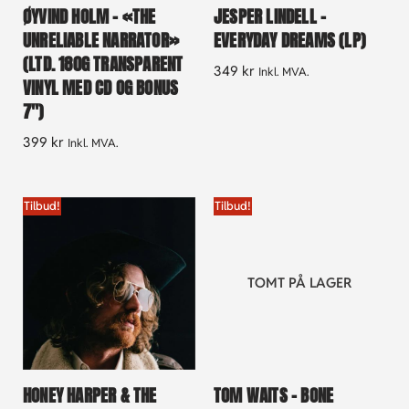
ØYVIND HOLM – «THE
JESPER LINDELL –
UNRELIABLE NARRATOR»
EVERYDAY DREAMS (LP)
(LTD. 180G TRANSPARENT
349
kr
Inkl. MVA.
VINYL MED CD OG BONUS
7″)
399
kr
Inkl. MVA.
Tilbud!
Tilbud!
TOMT PÅ LAGER
HONEY HARPER & THE
TOM WAITS – BONE