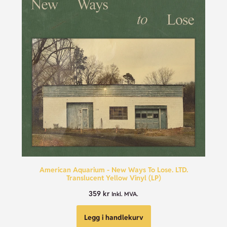
American Aquarium - New Ways To Lose. LTD.
Translucent Yellow Vinyl (LP)
359
kr
Inkl. MVA.
Legg i handlekurv