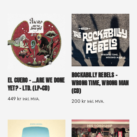
ROCKABILLY REBELS –
EL CUERO – …ARE WE DONE
WRONG TIME, WRONG MAN
YET? – LTD. (LP+CD)
(CD)
449
kr
Inkl. MVA.
200
kr
Inkl. MVA.