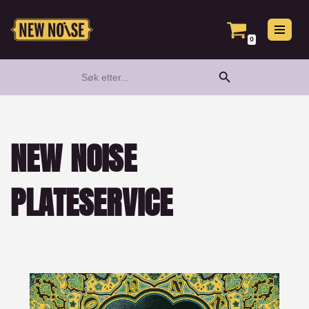
Hopp
0
til
Search Button
Search
innholdet
for:
NEW NOISE
PLATESERVICE