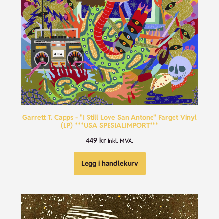
Garrett T. Capps - "I Still Love San Antone" Farget Vinyl
(LP) ***USA SPESIALIMPORT***
449
kr
Inkl. MVA.
Legg i handlekurv