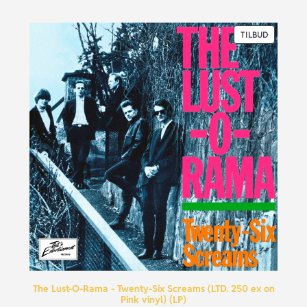
TILBUD
The Lust-O-Rama - Twenty-Six Screams (LTD. 250 ex on
Pink vinyl) (LP)