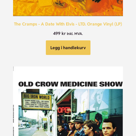
The Cramps - A Date With Elvis - LTD. Orange Vinyl (LP)
499
kr
Inkl. MVA.
Legg i handlekurv