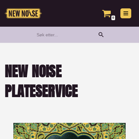
Hopp
0
til
Search Button
Search
innholdet
for:
NEW NOISE
PLATESERVICE