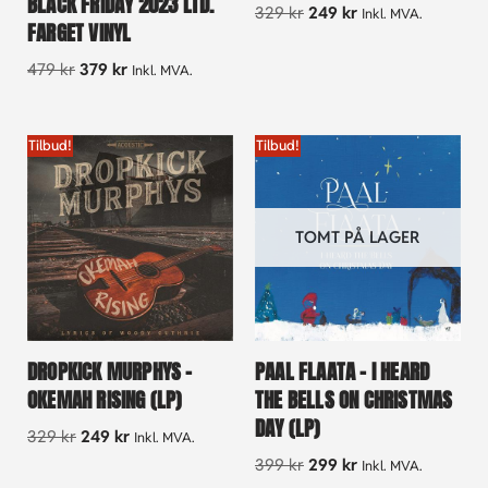
BLACK FRIDAY 2023 LTD.
329
kr
249
kr
Inkl. MVA.
FARGET VINYL
479
kr
379
kr
Inkl. MVA.
Tilbud!
Tilbud!
TOMT PÅ LAGER
DROPKICK MURPHYS –
PAAL FLAATA – I HEARD
OKEMAH RISING (LP)
THE BELLS ON CHRISTMAS
DAY (LP)
329
kr
249
kr
Inkl. MVA.
399
kr
299
kr
Inkl. MVA.