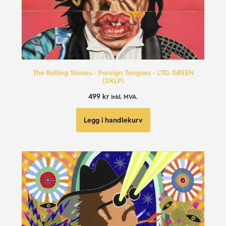
The Rolling Stones - Foreign Tongues - LTD. GREEN
(2XLP)
499
kr
Inkl. MVA.
Legg i handlekurv