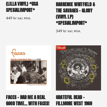
(LILLA VINYL) *USA
BARRENCE WHITFIELD &
SPESIALIMPORT*
THE SAVAGES – GLORY
(VINYL LP)
449
kr
Inkl. MVA.
*SPESIALIMPORT*
349
kr
Inkl. MVA.
Tilbud!
FACES – HAD ME A REAL
GRATEFUL DEAD –
GOOD TIME… WITH FACES!
FILLMORE WEST 1969