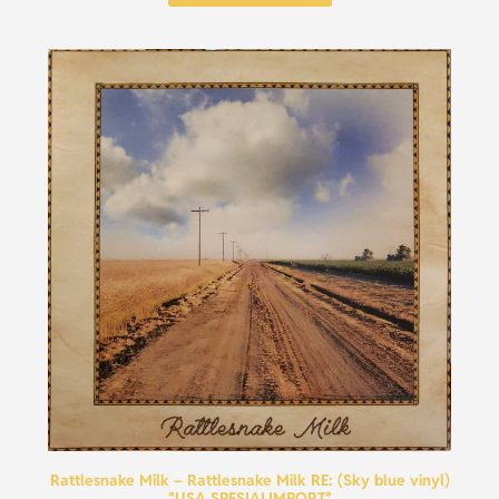
Rattlesnake Milk – Rattlesnake Milk RE: (Sky blue vinyl)
*USA SPESIALIMPORT*