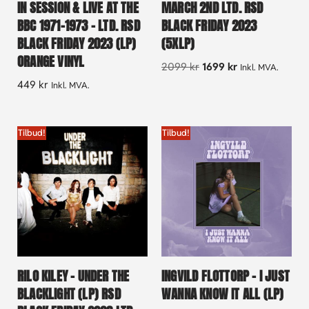
IN SESSION & LIVE AT THE
MARCH 2ND LTD. RSD
BBC 1971-1973 – LTD. RSD
BLACK FRIDAY 2023
BLACK FRIDAY 2023 (LP)
(5XLP)
ORANGE VINYL
2099
kr
1699
kr
Inkl. MVA.
449
kr
Inkl. MVA.
Tilbud!
Tilbud!
RILO KILEY – UNDER THE
INGVILD FLOTTORP – I JUST
BLACKLIGHT (LP) RSD
WANNA KNOW IT ALL (LP)