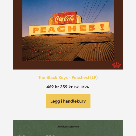
The Black Keys - Peaches! (LP)
469
kr
359
kr
Inkl. MVA.
Legg i handlekurv