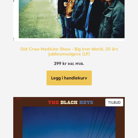
Old Crow Medicine Show - Big Iron World. 20 års
jubileumsutgave (LP)
399
kr
Inkl. MVA.
Legg i handlekurv
TILBUD