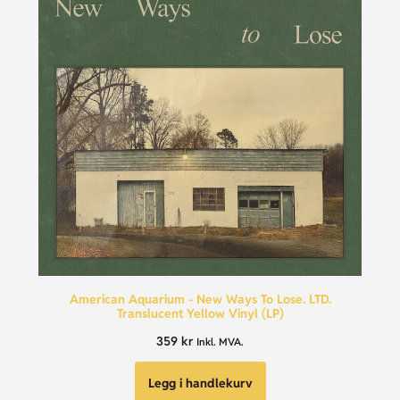
American Aquarium - New Ways To Lose. LTD.
Translucent Yellow Vinyl (LP)
359
kr
Inkl. MVA.
Legg i handlekurv