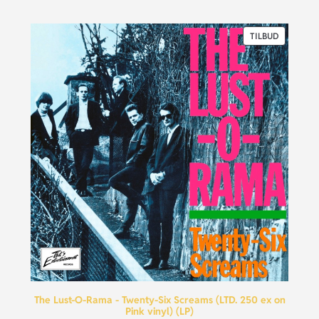
TILBUD
The Lust-O-Rama - Twenty-Six Screams (LTD. 250 ex on
Pink vinyl) (LP)