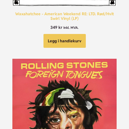
Waxahatchee - American Weekend RE: LTD. Rød/Hvit
Swirl Vinyl (LP)
349
kr
Inkl. MVA.
Legg i handlekurv