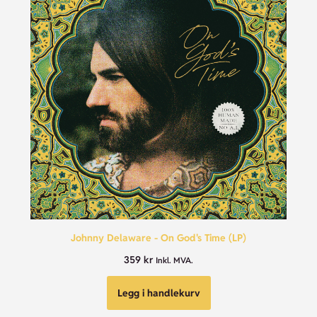
Johnny Delaware - On God's Time (LP)
359
kr
Inkl. MVA.
Legg i handlekurv