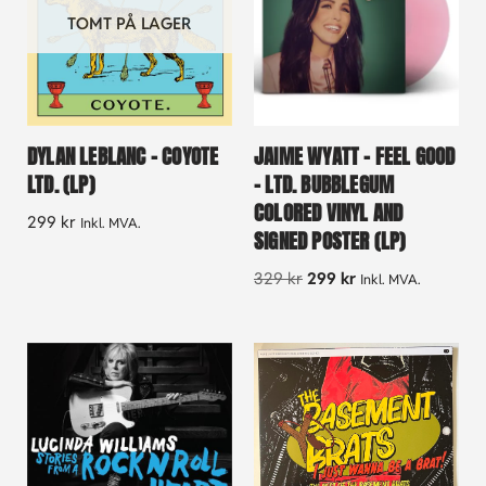
TOMT PÅ LAGER
DYLAN LEBLANC – COYOTE
JAIME WYATT – FEEL GOOD
LTD. (LP)
– LTD. BUBBLEGUM
COLORED VINYL AND
299
kr
Inkl. MVA.
SIGNED POSTER (LP)
329
kr
299
kr
Inkl. MVA.