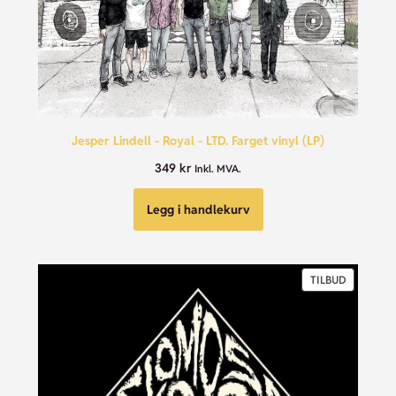
Jesper Lindell - Royal - LTD. Farget vinyl (LP)
349
kr
Inkl. MVA.
Legg i handlekurv
TILBUD