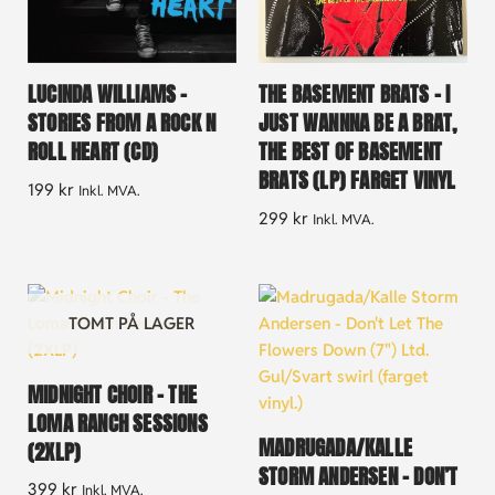
LUCINDA WILLIAMS –
THE BASEMENT BRATS – I
STORIES FROM A ROCK N
JUST WANNNA BE A BRAT,
ROLL HEART (CD)
THE BEST OF BASEMENT
BRATS (LP) FARGET VINYL
199
kr
Inkl. MVA.
299
kr
Inkl. MVA.
TOMT PÅ LAGER
MIDNIGHT CHOIR – THE
LOMA RANCH SESSIONS
MADRUGADA/KALLE
(2XLP)
STORM ANDERSEN – DON’T
399
kr
Inkl. MVA.