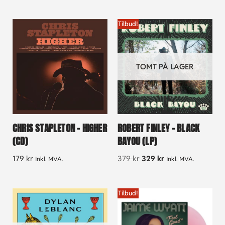
Tilbud!
TOMT PÅ LAGER
CHRIS STAPLETON – HIGHER
ROBERT FINLEY – BLACK
(CD)
BAYOU (LP)
179
kr
379
kr
329
kr
Inkl. MVA.
Inkl. MVA.
Tilbud!