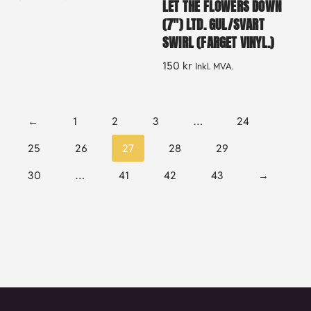
LET THE FLOWERS DOWN
(7″) LTD. GUL/SVART
SWIRL (FARGET VINYL.)
150
kr
Inkl. MVA.
←
1
2
3
…
24
25
26
27
28
29
30
…
41
42
43
→