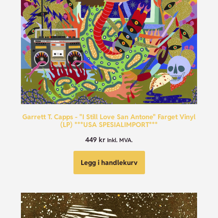
Garrett T. Capps - "I Still Love San Antone" Farget Vinyl
(LP) ***USA SPESIALIMPORT***
449
kr
Inkl. MVA.
Legg i handlekurv