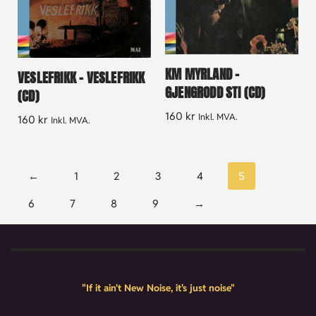
KM MYRLAND –
VESLEFRIKK – VESLEFRIKK
GJENGRODD STI (CD)
(CD)
160
kr
Inkl. MVA.
160
kr
Inkl. MVA.
←
1
2
3
4
5
6
7
8
9
→
"If it ain't New Noise, it's just noise"