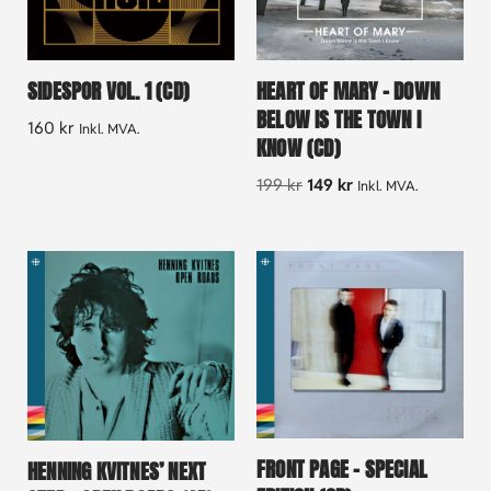
SIDESPOR VOL. 1 (CD)
HEART OF MARY – DOWN
BELOW IS THE TOWN I
160
kr
Inkl. MVA.
KNOW (CD)
199
kr
149
kr
Inkl. MVA.
FRONT PAGE – SPECIAL
HENNING KVITNES’ NEXT