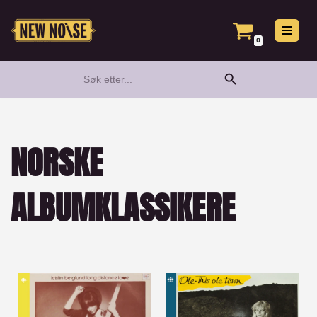
Hopp
0
til
Search Button
Search
innholdet
for:
NORSKE
ALBUMKLASSIKERE