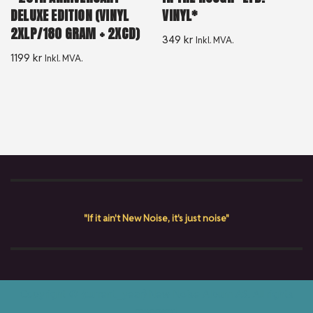
DELUXE EDITION (VINYL
VINYL*
2XLP/180 GRAM + 2XCD)
349
kr
Inkl. MVA.
1199
kr
Inkl. MVA.
"If it ain't New Noise, it's just noise"
Copyright © {current_year} New Noise Album AS. All rights
reserved.