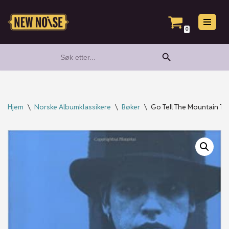
Hopp
0
til
Search Button
Search
innholdet
for:
Hjem
\
Norske Albumklassikere
\
Bøker
\
Go Tell The Mountain Th