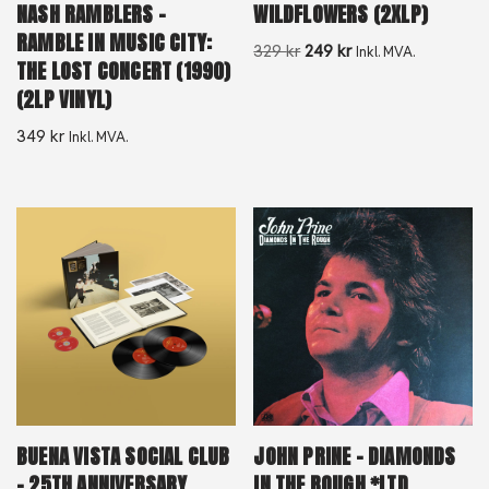
NASH RAMBLERS –
WILDFLOWERS (2XLP)
RAMBLE IN MUSIC CITY:
329
kr
249
kr
Inkl. MVA.
THE LOST CONCERT (1990)
(2LP VINYL)
349
kr
Inkl. MVA.
BUENA VISTA SOCIAL CLUB
JOHN PRINE – DIAMONDS
– 25TH ANNIVERSARY
IN THE ROUGH *LTD.