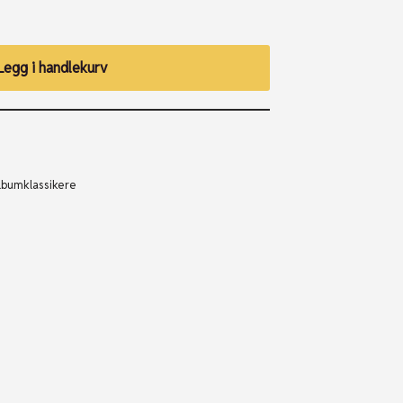
Legg i handlekurv
lbumklassikere