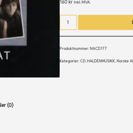
160
kr
Inkl. MVA.
Produktnummer:
NACD177
Kategorier:
CD
,
HALDENMUSIKK
,
Norske A
er (0)