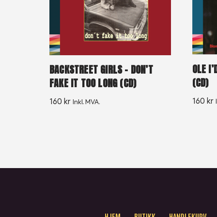
OLE I’
BACKSTREET GIRLS – DON’T
(CD)
FAKE IT TOO LONG (CD)
160
kr
160
kr
Inkl. MVA.
HJEM
BUTIKK
HANDLEKURV