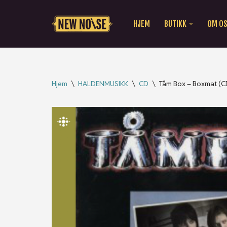
HJEM
BUTIKK
OM O
Hopp
til
innholdet
Hjem
\
HALDENMUSIKK
\
CD
\
Tåm Box – Boxmat (C