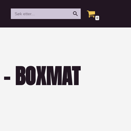
Search Button
Search
for:
0
 – BOXMAT