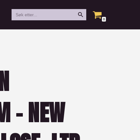
Search Button
Search
for:
0
N
M – NEW