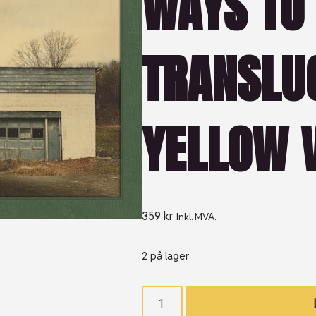
WAYS TO 
TRANSLU
YELLOW V
359
kr
Inkl. MVA.
2 på lager