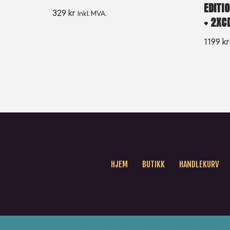
EDITI
329
kr
Inkl. MVA.
+ 2XC
1199
kr
HJEM
BUTIKK
HANDLEKURV
Copyright © {current_year} New Noise Album AS. 