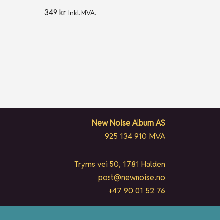
349
kr
Inkl. MVA.
New Noise Album AS
925 134 910 MVA
Tryms vei 50, 1781 Halden
post@newnoise.no
+47 90 01 52 76