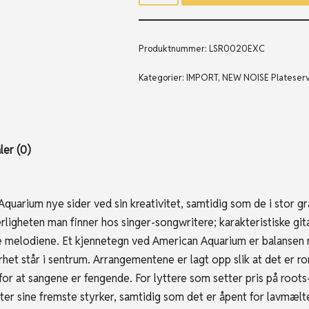
Produktnummer:
LSR0020EXC
Kategorier:
IMPORT
,
NEW NOISE Plateser
er (0)
arium nye sider ved sin kreativitet, samtidig som de i stor grad
rligheten man finner hos singer-songwritere; karakteristiske git
sise melodiene. Et kjennetegn ved American Aquarium er balansen
het står i sentrum. Arrangementene er lagt opp slik at det er ro
for at sangene er fengende. For lyttere som setter pris på roo
er sine fremste styrker, samtidig som det er åpent for lavmælte,