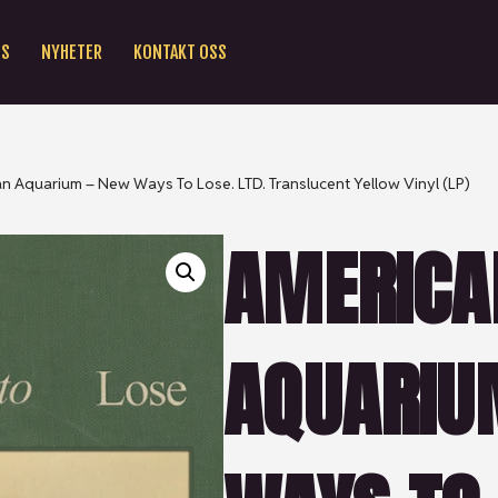
SS
NYHETER
KONTAKT OSS
n Aquarium – New Ways To Lose. LTD. Translucent Yellow Vinyl (LP)
AMERICA
AQUARIU