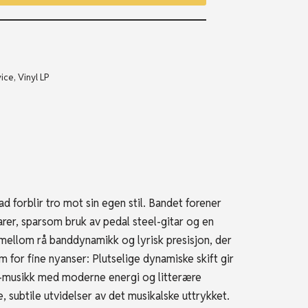
vice
,
Vinyl LP
 forblir tro mot sin egen stil. Bandet forener
arer, sparsom bruk av pedal steel-gitar og en
 mellom rå banddynamikk og lyrisk presisjon, der
m for fine nyanser: Plutselige dynamiske skift gir
ts-musikk med moderne energi og litterære
 subtile utvidelser av det musikalske uttrykket.