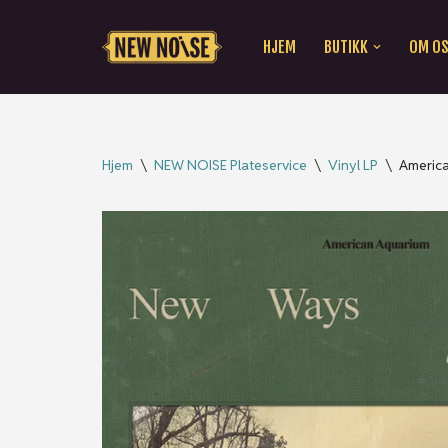
HJEM
BUTIKK
OM O
Hopp
til
innholdet
Hjem
\
NEW NOISE Plateservice
\
Vinyl LP
\
America