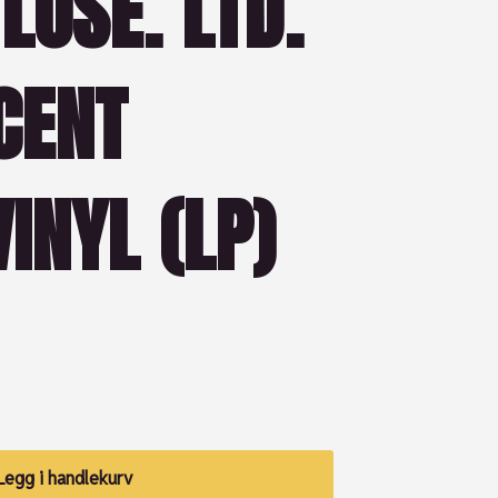
LOSE. LTD.
CENT
INYL (LP)
Legg i handlekurv