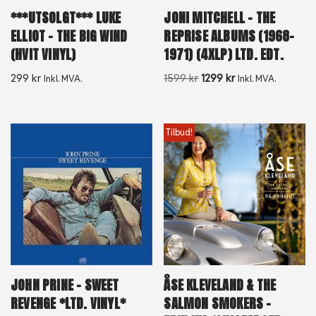
***UTSOLGT*** LUKE
JONI MITCHELL – THE
ELLIOT – THE BIG WIND
REPRISE ALBUMS (1968-
(HVIT VINYL)
1971) (4XLP) LTD. EDT.
299
kr
1599
kr
1299
kr
Inkl. MVA.
Inkl. MVA.
Tilbud!
JOHN PRINE – SWEET
ÅSE KLEVELAND & THE
REVENGE *LTD. VINYL*
SALMON SMOKERS –