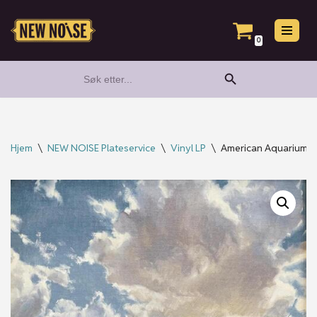
Hopp
0
til
Search Button
Search
innholdet
for:
Hjem
\
NEW NOISE Plateservice
\
Vinyl LP
\
American Aquarium -Th