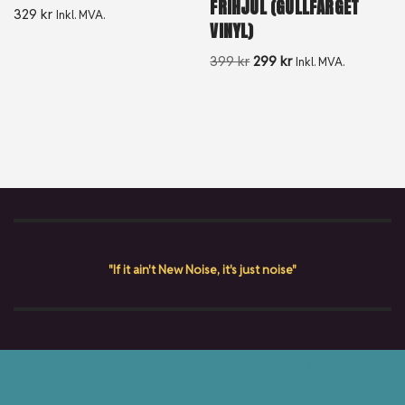
FRIHJUL (GULLFARGET
329
kr
Inkl. MVA.
VINYL)
399
kr
299
kr
Inkl. MVA.
"If it ain't New Noise, it's just noise"
Copyright © {current_year} New Noise Album AS. All rights
reserved.