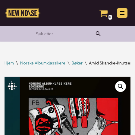
Hopp
0
til
Search Button
Search
innholdet
for:
Hjem
\
Norske Albumklassikere
\
Bøker
\
Arvid Skancke-Knutsen //