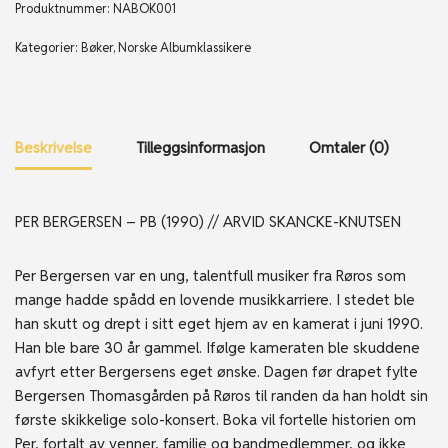
Produktnummer:
NABOK001
Kategorier:
Bøker
,
Norske Albumklassikere
Beskrivelse
Tilleggsinformasjon
Omtaler (0)
PER BERGERSEN – PB (1990) // ARVID SKANCKE-KNUTSEN
Per Bergersen var en ung, talentfull musiker fra Røros som
mange hadde spådd en lovende musikkarriere. I stedet ble
han skutt og drept i sitt eget hjem av en kamerat i juni 1990.
Han ble bare 30 år gammel. Ifølge kameraten ble skuddene
avfyrt etter Bergersens eget ønske. Dagen før drapet fylte
Bergersen Thomasgården på Røros til randen da han holdt sin
første skikkelige solo-konsert. Boka vil fortelle historien om
Per, fortalt av venner, familie og bandmedlemmer, og ikke