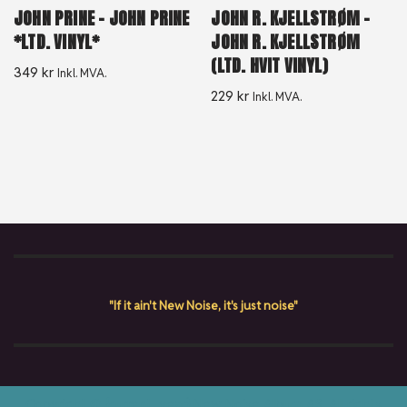
JOHN PRINE – JOHN PRINE
JOHN R. KJELLSTRØM –
*LTD. VINYL*
JOHN R. KJELLSTRØM
(LTD. HVIT VINYL)
349
kr
Inkl. MVA.
229
kr
Inkl. MVA.
"If it ain't New Noise, it's just noise"
Copyright © {current_year} New Noise Album AS. All rights