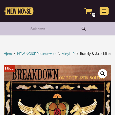
Hopp
0
til
Search Button
Search
innholdet
for:
Hjem
\
NEW NOISE Plateservice
\
Vinyl LP
\
Buddy & Julie Miller 
Tilbud!