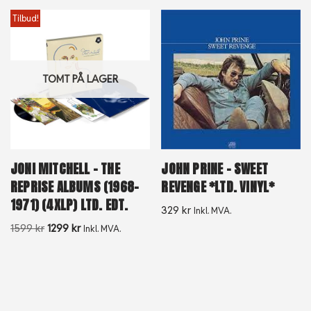
Tilbud!
TOMT PÅ LAGER
JONI MITCHELL – THE
JOHN PRINE – SWEET
REPRISE ALBUMS (1968-
REVENGE *LTD. VINYL*
1971) (4XLP) LTD. EDT.
329
kr
Inkl. MVA.
1599
kr
1299
kr
Inkl. MVA.