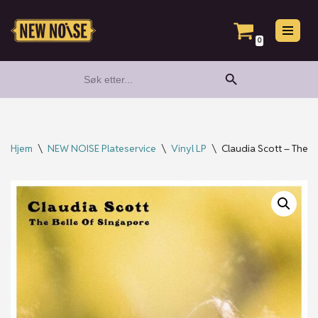
Hopp
0
til
Search Button
Search
innholdet
for:
Hjem
\
NEW NOISE Plateservice
\
Vinyl LP
\
Claudia Scott – The Be