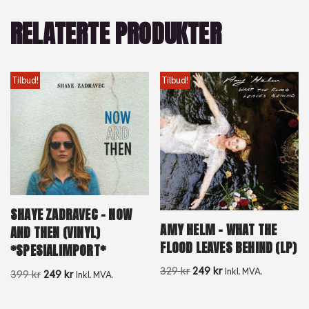
RELATERTE PRODUKTER
Tilbud!
Tilbud!
SHAYE ZADRAVEC – NOW
AMY HELM – WHAT THE
AND THEN (VINYL)
FLOOD LEAVES BEHIND (LP)
*SPESIALIMPORT*
329
kr
249
kr
Inkl. MVA.
399
kr
249
kr
Inkl. MVA.