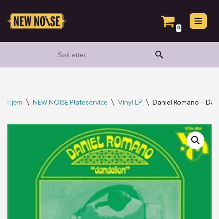
Hopp
0
til
Search Button
Search
innholdet
for:
Hjem
\
NEW NOISE Plateservice
\
Vinyl LP
\
Daniel Romano – Dande