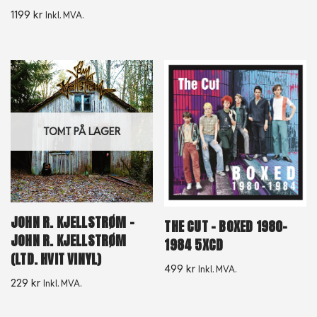
1199
kr
Inkl. MVA.
TOMT PÅ LAGER
JOHN R. KJELLSTRØM –
THE CUT – BOXED 1980-
JOHN R. KJELLSTRØM
1984 5XCD
(LTD. HVIT VINYL)
499
kr
Inkl. MVA.
229
kr
Inkl. MVA.