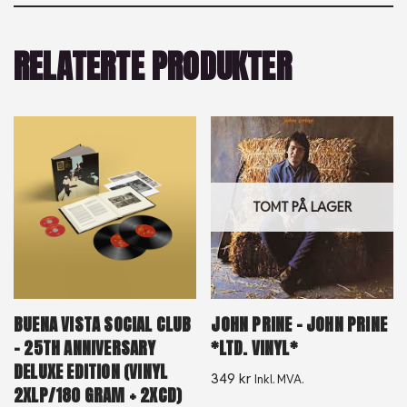
RELATERTE PRODUKTER
TOMT PÅ LAGER
BUENA VISTA SOCIAL CLUB
JOHN PRINE – JOHN PRINE
– 25TH ANNIVERSARY
*LTD. VINYL*
DELUXE EDITION (VINYL
349
kr
Inkl. MVA.
2XLP/180 GRAM + 2XCD)