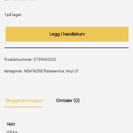
1 på lager
Legg i handlekurv
Produktnummer:
0739650032
Kategorier:
NEW NOISE Plateservice
,
Vinyl LP
Tilleggsinformasjon
Omtaler (0)
Vekt
0.9 kg