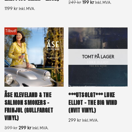
249
kr
199
kr
Inkl. MVA.
1199
kr
Inkl. MVA.
Tilbud!
TOMT PÅ LAGER
ÅSE KLEVELAND & THE
***UTSOLGT*** LUKE
SALMON SMOKERS –
ELLIOT – THE BIG WIND
FRIHJUL (GULLFARGET
(HVIT VINYL)
VINYL)
299
kr
Inkl. MVA.
399
kr
299
kr
Inkl. MVA.