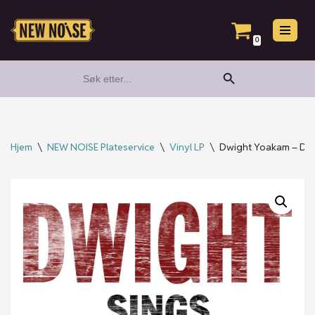
Hopp
0
til
Search Button
Search
innholdet
for:
Hjem
\
NEW NOISE Plateservice
\
Vinyl LP
\
Dwight Yoakam – Dwi