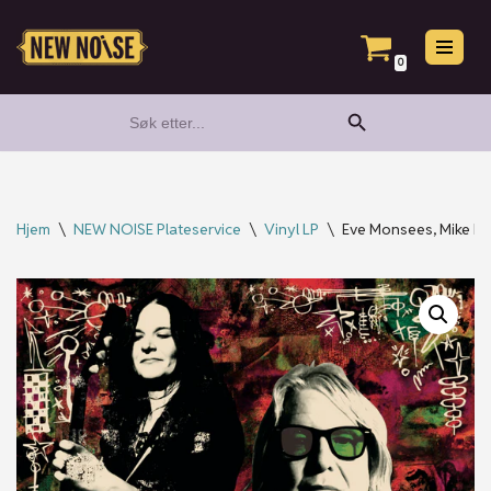
Hopp
0
til
Search Button
Search
innholdet
for:
Hjem
\
NEW NOISE Plateservice
\
Vinyl LP
\
Eve Monsees, Mike Bu