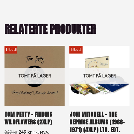
RELATERTE PRODUKTER
Tilbud!
Tilbud!
TOMT PÅ LAGER
TOMT PÅ LAGER
TOM PETTY – FINDING
JONI MITCHELL – THE
WILDFLOWERS (2XLP)
REPRISE ALBUMS (1968-
1971) (4XLP) LTD. EDT.
329
kr
249
kr
Inkl. MVA.