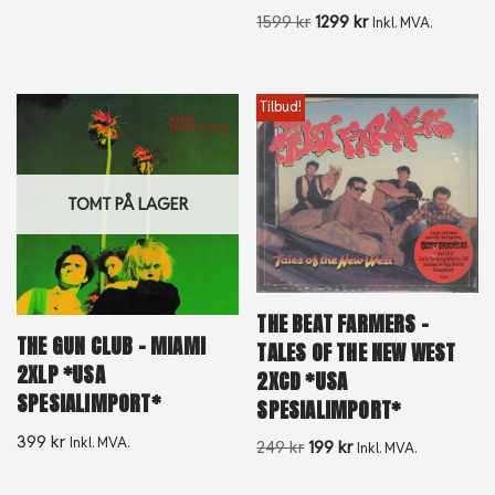
1599
kr
1299
kr
Inkl. MVA.
Tilbud!
TOMT PÅ LAGER
THE BEAT FARMERS –
THE GUN CLUB – MIAMI
TALES OF THE NEW WEST
2XLP *USA
2XCD *USA
SPESIALIMPORT*
SPESIALIMPORT*
399
kr
Inkl. MVA.
249
kr
199
kr
Inkl. MVA.