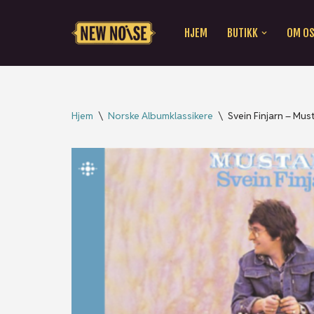
HJEM
BUTIKK
OM O
Hopp
til
innholdet
Hjem
\
Norske Albumklassikere
\
Svein Finjarn – Mus