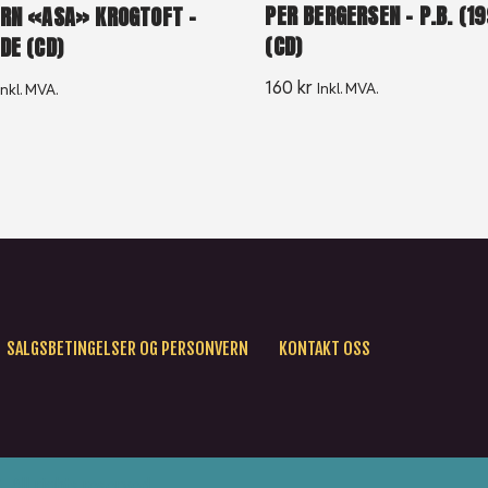
PER BERGERSEN – P.B. (1
RN «ASA» KROGTOFT –
(CD)
DE (CD)
160
kr
Inkl. MVA.
Inkl. MVA.
SALGSBETINGELSER OG PERSONVERN
KONTAKT OSS
All rights reserved.