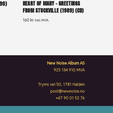
HEART OF MARY – GREETINGS
990)
FROM STUCKVILLE (1989) (CD)
160
kr
Inkl. MVA.
New Noise Album AS
925 134 910 MVA
Tryms vei 50, 1781 Halden
post@newnoise.no
+47 90 01 52 76