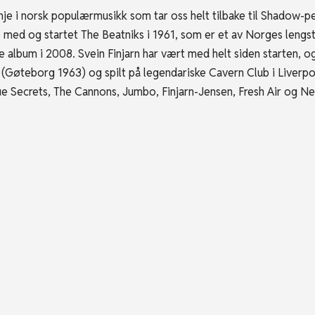
linje i norsk populærmusikk som tar oss helt tilbake til Shadow-pe
 med og startet The Beatniks i 1961, som er et av Norges lengst
iste album i 2008. Svein Finjarn har vært med helt siden starten, 
 (Gøteborg 1963) og spilt på legendariske Cavern Club i Liverpoo
lue Secrets, The Cannons, Jumbo, Finjarn-Jensen, Fresh Air og N