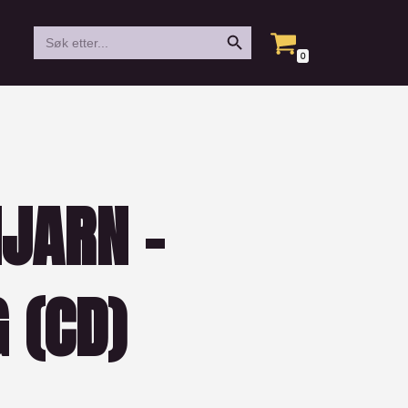
Search Button
Search
for:
0
NJARN –
 (CD)