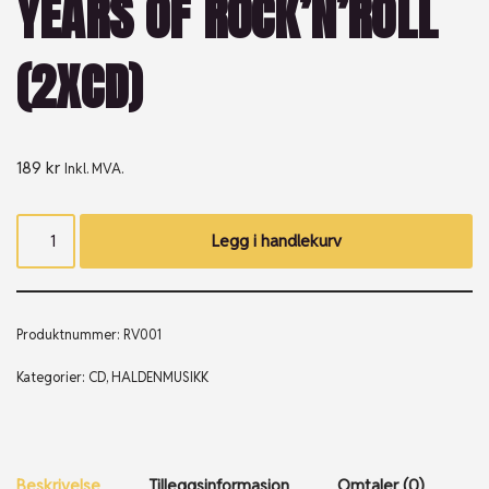
YEARS OF ROCK’N’ROLL
(2XCD)
189
kr
Inkl. MVA.
Legg i handlekurv
Produktnummer:
RV001
Kategorier:
CD
,
HALDENMUSIKK
Beskrivelse
Tilleggsinformasjon
Omtaler (0)