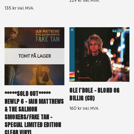
229
kr
Inkl. MVA.
135
kr
Inkl. MVA.
TOMT PÅ LAGER
OLE I’DOLE – BLOND OG
*****SOLD OUT*****
BILLIG (CD)
NEWLP 6 – IAIN MATTHEWS
& THE SALMON
160
kr
Inkl. MVA.
SMOKERS/FAKE TAN –
SPECIAL LIMITED EDITION
CLEAR VINYL