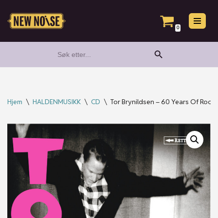
Hopp
0
til
Search Button
Search
innholdet
for:
Hjem
\
HALDENMUSIKK
\
CD
\
Tor Brynildsen – 60 Years Of Rock’