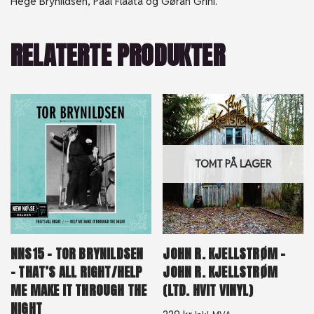
Hege Brynildsen, Paal Flaata og Gøran Grini.
RELATERTE PRODUKTER
TOMT PÅ LAGER
NNS15 – TOR BRYNILDSEN
JOHN R. KJELLSTRØM –
– THAT’S ALL RIGHT/HELP
JOHN R. KJELLSTRØM
ME MAKE IT THROUGH THE
(LTD. HVIT VINYL)
NIGHT