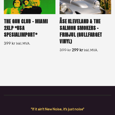
THE GUN CLUB – MIAMI
ÅSE KLEVELAND & THE
2XLP *USA
SALMON SMOKERS –
SPESIALIMPORT*
FRIHJUL (GULLFARGET
VINYL)
399
kr
Inkl. MVA.
399
kr
299
kr
Inkl. MVA.
"If it ain't New Noise, it's just noise"