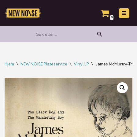
Hopp
0
til
Search Button
Search
innholdet
for:
Hjem
\
NEW NOISE Plateservice
\
Vinyl LP
\
James McMurtry-The B