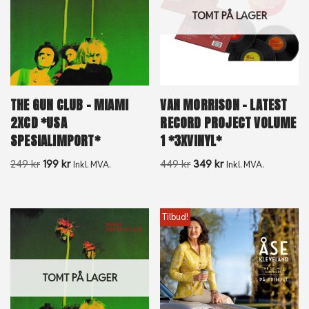
TOMT PÅ LAGER
THE GUN CLUB – MIAMI
VAN MORRISON – LATEST
2XCD *USA
RECORD PROJECT VOLUME
SPESIALIMPORT*
1 *3XVINYL*
249
kr
199
kr
449
kr
349
kr
Inkl. MVA.
Inkl. MVA.
Tilbud!
TOMT PÅ LAGER