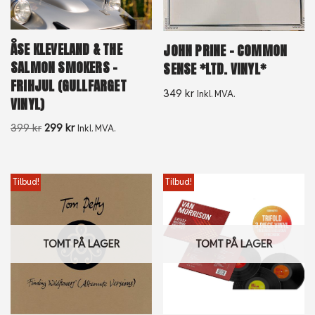
ÅSE KLEVELAND & THE
JOHN PRINE – COMMON
SALMON SMOKERS –
SENSE *LTD. VINYL*
FRIHJUL (GULLFARGET
349
kr
Inkl. MVA.
VINYL)
399
kr
299
kr
Inkl. MVA.
Tilbud!
Tilbud!
TOMT PÅ LAGER
TOMT PÅ LAGER