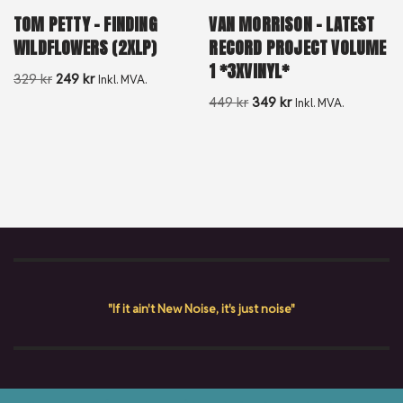
TOM PETTY – FINDING
VAN MORRISON – LATEST
WILDFLOWERS (2XLP)
RECORD PROJECT VOLUME
1 *3XVINYL*
329
kr
249
kr
Inkl. MVA.
449
kr
349
kr
Inkl. MVA.
"If it ain't New Noise, it's just noise"