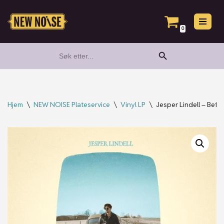
Hopp
0
til
Search Button
Search
innholdet
for:
Hjem
\
NEW NOISE Plateservice
\
Vinyl LP
\
Jesper Lindell – Befo