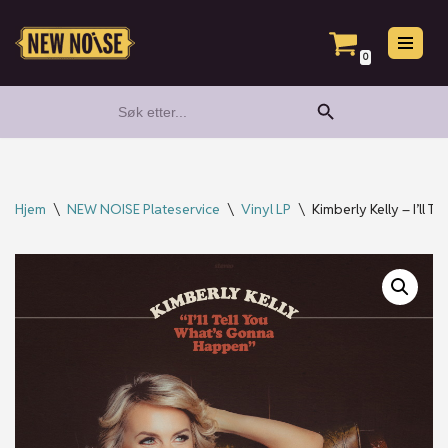
Hopp
0
til
Search Button
Search
innholdet
for:
Hjem
\
NEW NOISE Plateservice
\
Vinyl LP
\
Kimberly Kelly – I’ll 