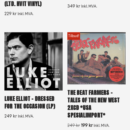
(LTD. HVIT VINYL)
349
kr
Inkl. MVA.
229
kr
Inkl. MVA.
Tilbud!
THE BEAT FARMERS –
LUKE ELLIOT – DRESSED
TALES OF THE NEW WEST
FOR THE OCCASION (LP)
2XCD *USA
SPESIALIMPORT*
249
kr
Inkl. MVA.
249
kr
199
kr
Inkl. MVA.