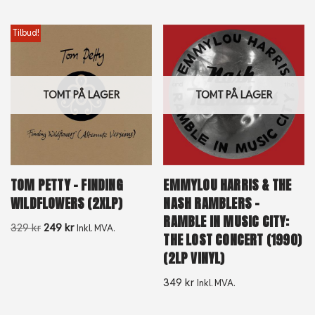
Tilbud!
TOMT PÅ LAGER
TOMT PÅ LAGER
TOM PETTY – FINDING
EMMYLOU HARRIS & THE
WILDFLOWERS (2XLP)
NASH RAMBLERS –
RAMBLE IN MUSIC CITY:
329
kr
249
kr
Inkl. MVA.
THE LOST CONCERT (1990)
(2LP VINYL)
349
kr
Inkl. MVA.