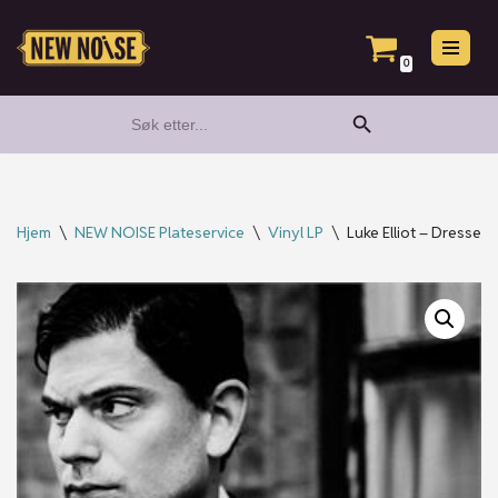
Hopp
0
til
Search Button
Search
innholdet
for:
Hjem
\
NEW NOISE Plateservice
\
Vinyl LP
\
Luke Elliot – Dressed