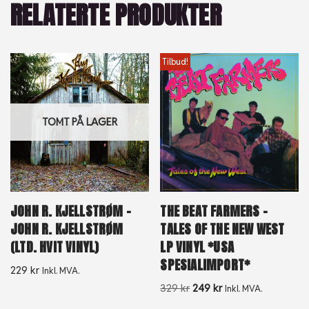
RELATERTE PRODUKTER
Tilbud!
TOMT PÅ LAGER
JOHN R. KJELLSTRØM –
THE BEAT FARMERS –
JOHN R. KJELLSTRØM
TALES OF THE NEW WEST
(LTD. HVIT VINYL)
LP VINYL *USA
SPESIALIMPORT*
229
kr
Inkl. MVA.
329
kr
249
kr
Inkl. MVA.