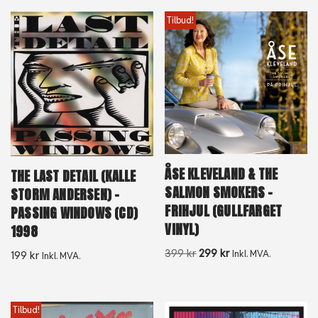
Tilbud!
ÅSE KLEVELAND & THE
THE LAST DETAIL (KALLE
SALMON SMOKERS –
STORM ANDERSEN) –
FRIHJUL (GULLFARGET
PASSING WINDOWS (CD)
VINYL)
1998
399
kr
299
kr
Inkl. MVA.
199
kr
Inkl. MVA.
Tilbud!