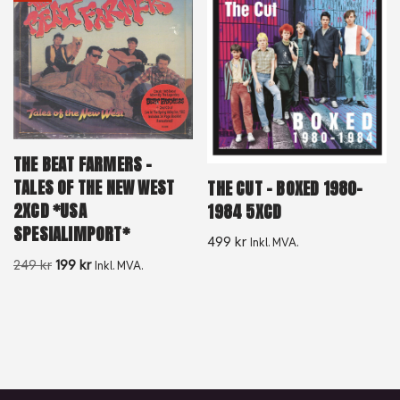
THE BEAT FARMERS –
TALES OF THE NEW WEST
THE CUT – BOXED 1980-
2XCD *USA
1984 5XCD
SPESIALIMPORT*
499
kr
Inkl. MVA.
249
kr
199
kr
Inkl. MVA.