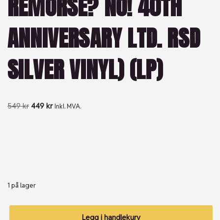
REMORSE? NO! 40TH
ANNIVERSARY LTD. RSD
SILVER VINYL) (LP)
549
kr
449
kr
Inkl. MVA.
1 på lager
Legg i handlekurv