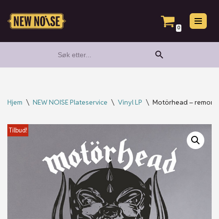
Hopp
0
til
Search Button
Search
innholdet
for:
Hjem
\
NEW NOISE Plateservice
\
Vinyl LP
\
Motörhead – remorse?
Tilbud!