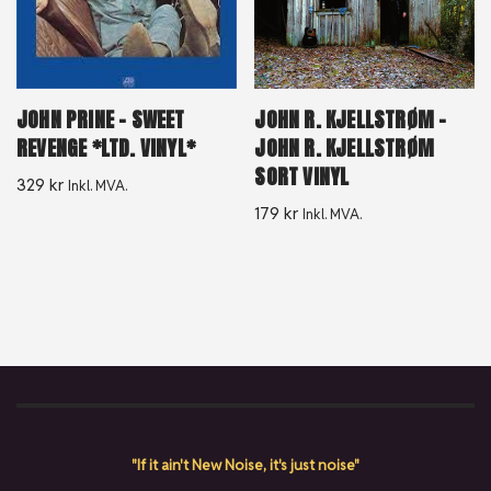
JOHN PRINE – SWEET
JOHN R. KJELLSTRØM –
REVENGE *LTD. VINYL*
JOHN R. KJELLSTRØM
SORT VINYL
329
kr
Inkl. MVA.
179
kr
Inkl. MVA.
"If it ain't New Noise, it's just noise"