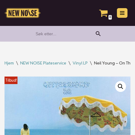
Hopp
0
til
Search Button
Search
innholdet
for:
Hjem
\
NEW NOISE Plateservice
\
Vinyl LP
\
Neil Young – On The B
Tilbud!