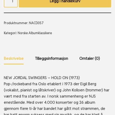
Legg i handlekurv
Produktnummer:
NACD057
Kategori:
Norske Albumklassikere
Beskrivelse
Tilleggsinformasjon
Omtaler (0)
NEW JORDAL SWINGERS – HOLD ON (1973)
Pop-/rockeband fra Oslo etablert i 1973 der Eigil Berg
(vokalist, pianist og låtskriver) og John Kolloen (trommer) har
vært med fra starten av. I norsk sammenheng er NJS
enestående. Med over 4.000 konserter og 26 album
gjennom flere ti-år har bandet har gått mot strømmen, de
har hatt enorm suksess med sin musikk, og de har klart å