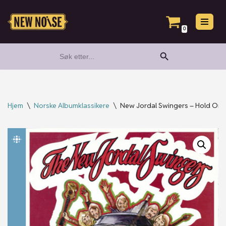
Hopp
0
til
Search Button
Search
innholdet
for:
Hjem
\
Norske Albumklassikere
\
New Jordal Swingers – Hold On 