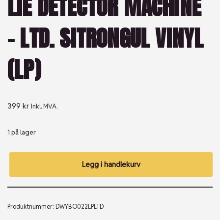
LIE DETECTOR MACHINE
– LTD. SITRONGUL VINYL
(LP)
399
kr
Inkl. MVA.
1 på lager
Legg i handlekurv
Produktnummer:
DWYBO022LPLTD