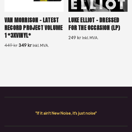
VAN MORRISON – LATEST
LUKE ELLIOT – DRESSED
RECORD PROJECT VOLUME
FOR THE OCCASION (LP)
1 *3XVINYL*
249
kr
Inkl. MVA.
449
kr
349
kr
Inkl. MVA.
"If it ain't New Noise, it's just noise"