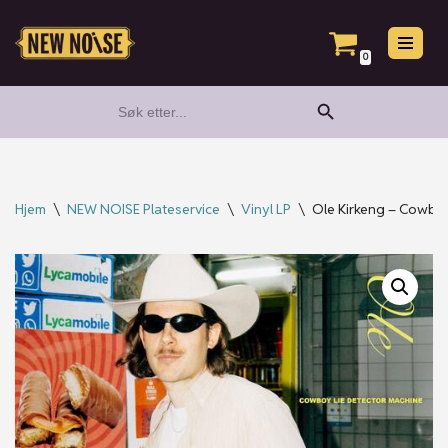
Hopp
0
til
Search Button
Search
innholdet
for:
Hjem
\
NEW NOISE Plateservice
\
Vinyl LP
\
Ole Kirkeng – Cowboy 