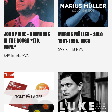
JOHN PRINE – DIAMONDS
MARIUS MÜLLER ‎– SOLO
IN THE ROUGH *LTD.
1981-1995. 6XCD
VINYL*
599
kr
Inkl. MVA.
349
kr
Inkl. MVA.
Tilbud!
TOMT PÅ LAGER