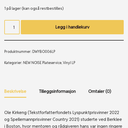
1 på lager (kan også restbestilles)
Legg i handlekurv
Produktnummer:
DWYBO006LP
Kategorier:
NEW NOISE Plateservice
,
Vinyl LP
Beskrivelse
Tilleggsinformasjon
Omtaler (0)
Ole Kirkeng (Tekstforfatterfondets Lyspunktprisvinner 2022
og Spellemannprisvinner Country 2021) studerte ved Berklee
i Boston, hvor mentoren og rådgiveren hans var ingen ringere