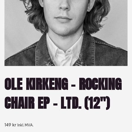
OLE KIRKENG – ROCKING
CHAIR EP – LTD. (12″)
149
kr
Inkl. MVA.