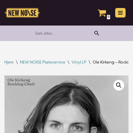
Hopp
0
til
Search Button
Search
innholdet
for:
Hjem
\
NEW NOISE Plateservice
\
Vinyl LP
\
Ole Kirkeng – Rocking 