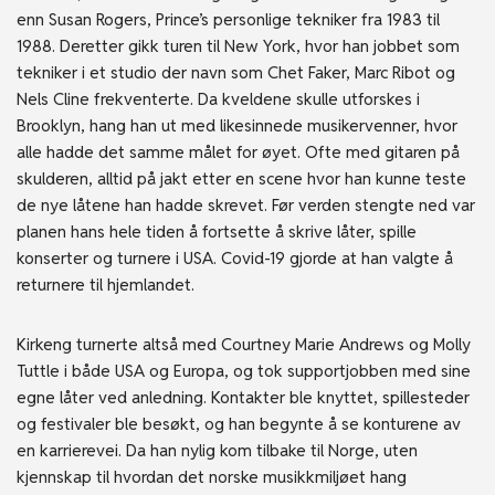
enn Susan Rogers, Prince’s personlige tekniker fra 1983 til
1988. Deretter gikk turen til New York, hvor han jobbet som
tekniker i et studio der navn som Chet Faker, Marc Ribot og
Nels Cline frekventerte. Da kveldene skulle utforskes i
Brooklyn, hang han ut med likesinnede musikervenner, hvor
alle hadde det samme målet for øyet. Ofte med gitaren på
skulderen, alltid på jakt etter en scene hvor han kunne teste
de nye låtene han hadde skrevet. Før verden stengte ned var
planen hans hele tiden å fortsette å skrive låter, spille
konserter og turnere i USA. Covid-19 gjorde at han valgte å
returnere til hjemlandet.
Kirkeng turnerte altså med Courtney Marie Andrews og Molly
Tuttle i både USA og Europa, og tok supportjobben med sine
egne låter ved anledning. Kontakter ble knyttet, spillesteder
og festivaler ble besøkt, og han begynte å se konturene av
en karrierevei. Da han nylig kom tilbake til Norge, uten
kjennskap til hvordan det norske musikkmiljøet hang