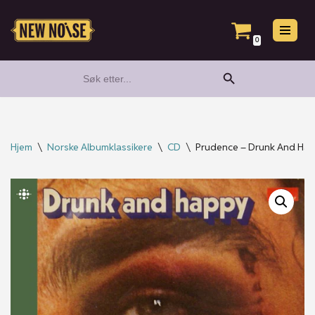
Hopp
0
til
Search Button
Search
innholdet
for:
Hjem
\
Norske Albumklassikere
\
CD
\
Prudence – Drunk And Ha