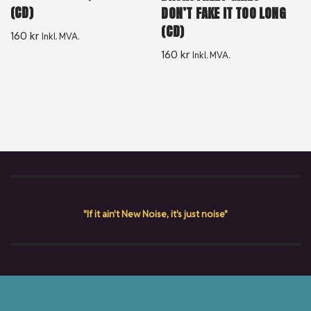
(CD)
DON’T FAKE IT TOO LONG
(CD)
160
kr
Inkl. MVA.
160
kr
Inkl. MVA.
"If it ain't New Noise, it's just noise"
Copyright © {current_year} New Noise Album AS. All rights
reserved.