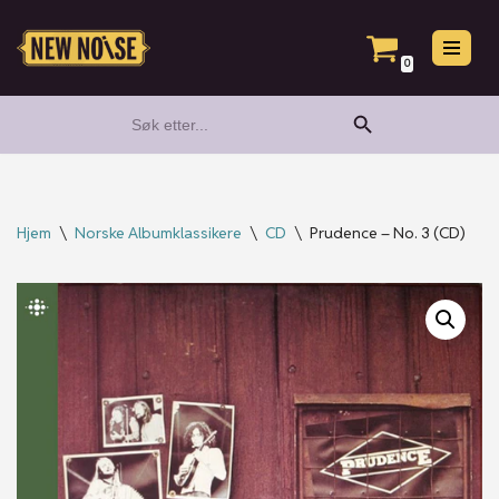
Hopp
0
til
Search Button
Search
innholdet
for:
Hjem
\
Norske Albumklassikere
\
CD
\
Prudence – No. 3 (CD)