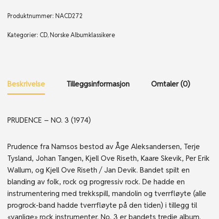
Produktnummer:
NACD272
Kategorier:
CD
,
Norske Albumklassikere
Beskrivelse
Tilleggsinformasjon
Omtaler (0)
PRUDENCE – NO. 3 (1974)
Prudence fra Namsos bestod av Åge Aleksandersen, Terje
Tysland, Johan Tangen, Kjell Ove Riseth, Kaare Skevik, Per Erik
Wallum, og Kjell Ove Riseth / Jan Devik. Bandet spilt en
blanding av folk, rock og progressiv rock. De hadde en
instrumentering med trekkspill, mandolin og tverrfløyte (alle
progrock-band hadde tverrfløyte på den tiden) i tillegg til
«vanlige» rock instrumenter. No. 3 er bandets tredje album.