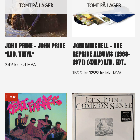
TOMT PÅ LAGER
TOMT PÅ LAGER
JOHN PRINE – JOHN PRINE
JONI MITCHELL – THE
*LTD. VINYL*
REPRISE ALBUMS (1968-
1971) (4XLP) LTD. EDT.
349
kr
Inkl. MVA.
1599
kr
1299
kr
Inkl. MVA.
Tilbud!