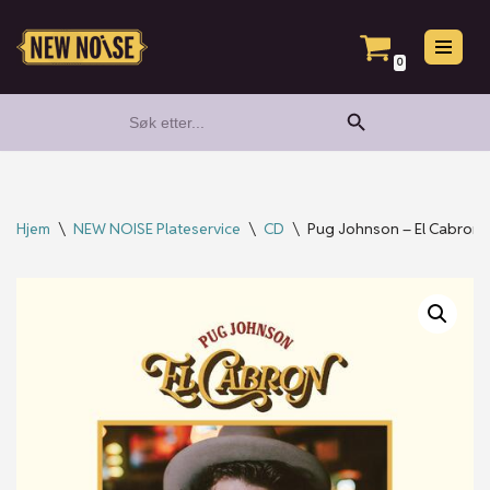
Hopp
0
til
Search Button
Search
innholdet
for:
Hjem
\
NEW NOISE Plateservice
\
CD
\
Pug Johnson – El Cabron 