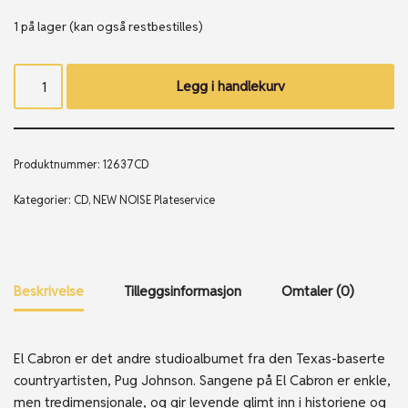
1 på lager (kan også restbestilles)
Legg i handlekurv
Produktnummer:
12637CD
Kategorier:
CD
,
NEW NOISE Plateservice
Beskrivelse
Tilleggsinformasjon
Omtaler (0)
El Cabron er det andre studioalbumet fra den Texas-baserte
countryartisten, Pug Johnson. Sangene på El Cabron er enkle,
men tredimensjonale, og gir levende glimt inn i historiene og