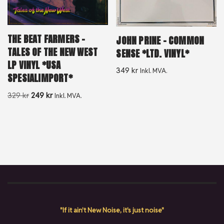
THE BEAT FARMERS –
JOHN PRINE – COMMON
TALES OF THE NEW WEST
SENSE *LTD. VINYL*
LP VINYL *USA
349
kr
Inkl. MVA.
SPESIALIMPORT*
329
kr
249
kr
Inkl. MVA.
"If it ain't New Noise, it's just noise"