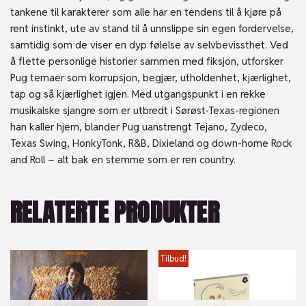
tankene til karakterer som alle har en tendens til å kjøre på
rent instinkt, ute av stand til å unnslippe sin egen fordervelse,
samtidig som de viser en dyp følelse av selvbevissthet. Ved
å flette personlige historier sammen med fiksjon, utforsker
Pug temaer som korrupsjon, begjær, utholdenhet, kjærlighet,
tap og så kjærlighet igjen. Med utgangspunkt i en rekke
musikalske sjangre som er utbredt i Sørøst-Texas-regionen
han kaller hjem, blander Pug uanstrengt Tejano, Zydeco,
Texas Swing, HonkyTonk, R&B, Dixieland og down-home Rock
and Roll – alt bak en stemme som er ren country.
RELATERTE PRODUKTER
Tilbud!