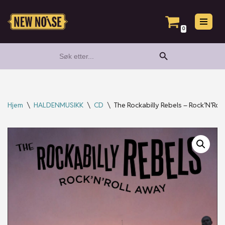
Hopp
0
til
Search Button
Search
innholdet
for:
Hjem
\
HALDENMUSIKK
\
CD
\
The Rockabilly Rebels – Rock’N’Rol