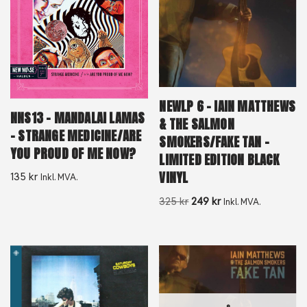
NEWLP 6 – IAIN MATTHEWS
NNS13 – MANDALAI LAMAS
& THE SALMON
– STRANGE MEDICINE/ARE
SMOKERS/FAKE TAN –
YOU PROUD OF ME NOW?
LIMITED EDITION BLACK
VINYL
135
kr
Inkl. MVA.
325
kr
249
kr
Inkl. MVA.