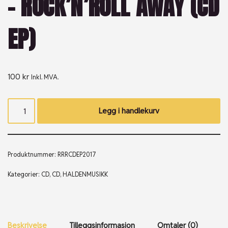
– ROCK’N’ROLL AWAY (CD
EP)
100
kr
Inkl. MVA.
Legg i handlekurv
Produktnummer:
RRRCDEP2017
Kategorier:
CD
,
CD
,
HALDENMUSIKK
Beskrivelse
Tilleggsinformasjon
Omtaler (0)