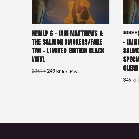
NEWLP 6 – IAIN MATTHEWS &
*****
THE SALMON SMOKERS/FAKE
– IAI
TAN – LIMITED EDITION BLACK
SALMO
VINYL
SPECI
CLEAR
325
kr
249
kr
Inkl. MVA.
349
kr