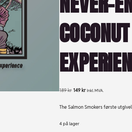
NEVER-E
COCONUT
EXPERIEN
189
kr
149
kr
Inkl. MVA.
The Salmon Smokers første utgivel
4 på lager