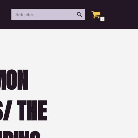
Search Button
Search
for:
0
MON
/ THE