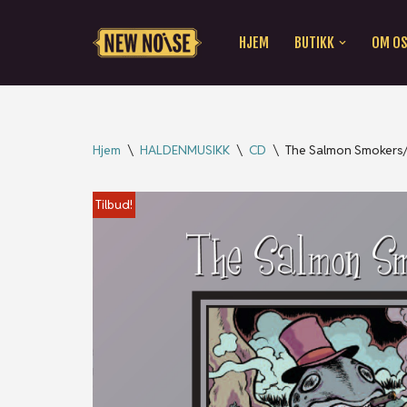
HJEM
BUTIKK
OM O
Hopp
til
innholdet
Hjem
\
HALDENMUSIKK
\
CD
\
The Salmon Smokers/
Tilbud!