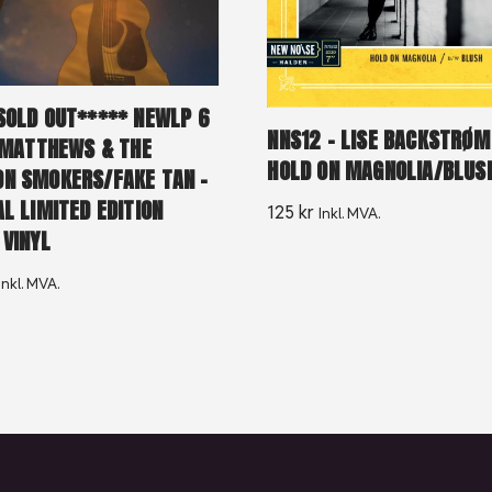
SOLD OUT***** NEWLP 6
NNS12 – LISE BACKSTRØM
N MATTHEWS & THE
HOLD ON MAGNOLIA/BLUS
N SMOKERS/FAKE TAN –
AL LIMITED EDITION
125
kr
Inkl. MVA.
 VINYL
Inkl. MVA.