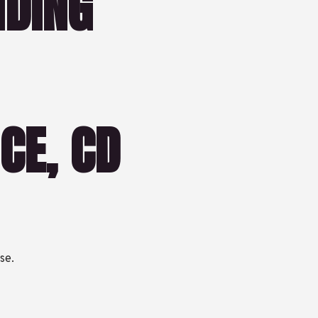
NDING
CE, CD
se.