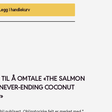
Legg i handlekurv
E TIL Å OMTALE «THE SALMON
 NEVER-ENDING COCONUT
»
bli publisert.
Obligatoriske felt er merket med
*