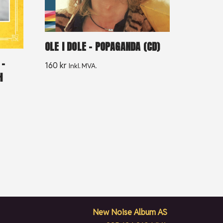
OLE I DOLE – POPAGANDA (CD)
 –
160
kr
Inkl. MVA.
H
New Noise Album AS