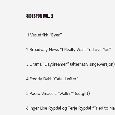
SIDESPOR VOL. 2
1 Veslefrikk “Byen”
2 Broadway News “I Really Want To Love You”
3 Drama “Daydreamer” (alternativ singelversjon
4 Freddy Dahl “Cafe Jupiter”
5 Paolo Vinaccia “Walkin’” (uutgitt)
6 Inger Lise Rypdal og Terje Rypdal “Tried to 