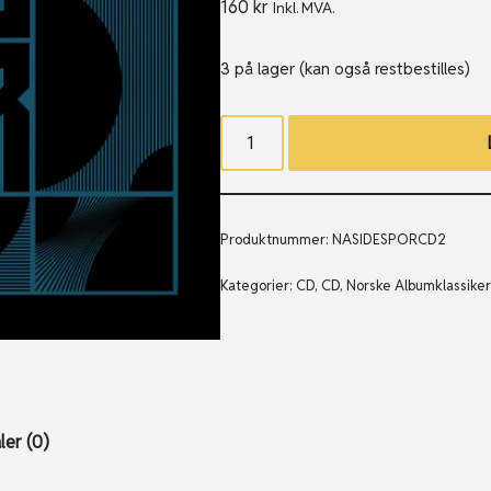
160
kr
Inkl. MVA.
3 på lager (kan også restbestilles)
Produktnummer:
NASIDESPORCD2
Kategorier:
CD
,
CD
,
Norske Albumklassike
er (0)