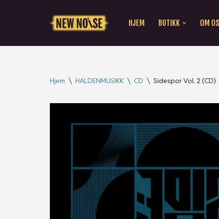
HJEM
BUTIKK
OM O
Hopp
til
innholdet
Hjem
\
HALDENMUSIKK
\
CD
\
Sidespor Vol. 2 (CD)