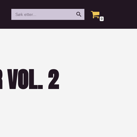
Search Button
Search
for:
0
 VOL. 2