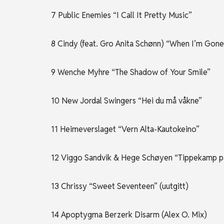
7 Public Enemies “I Call It Pretty Music”
8 Cindy (feat. Gro Anita Schønn) “When I’m Gone
9 Wenche Myhre “The Shadow of Your Smile”
10 New Jordal Swingers “Hei du må våkne”
11 Heimeverslaget “Vern Alta-Kautokeino”
12 Viggo Sandvik & Hege Schøyen “Tippekamp p
13 Chrissy “Sweet Seventeen” (uutgitt)
14 Apoptygma Berzerk Disarm (Alex O. Mix)