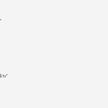
”
å tv”