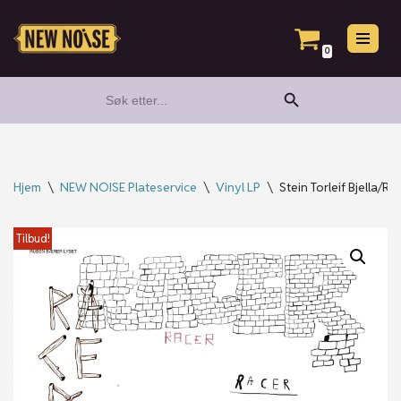
Hopp
0
til
Search Button
Search
innholdet
for:
Hjem
\
NEW NOISE Plateservice
\
Vinyl LP
\
Stein Torleif Bjella/Ra
Tilbud!