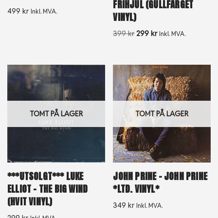
FRIHJUL (GULLFARGET
499
kr
Inkl. MVA.
VINYL)
399
kr
299
kr
Inkl. MVA.
TOMT PÅ LAGER
TOMT PÅ LAGER
***UTSOLGT*** LUKE
JOHN PRINE – JOHN PRINE
ELLIOT – THE BIG WIND
*LTD. VINYL*
(HVIT VINYL)
349
kr
Inkl. MVA.
299
kr