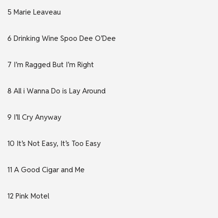
5 Marie Leaveau
6 Drinking Wine Spoo Dee O’Dee
7 I’m Ragged But I’m Right
8 All i Wanna Do is Lay Around
9 I’ll Cry Anyway
10 It’s Not Easy, It’s Too Easy
11 A Good Cigar and Me
12 Pink Motel