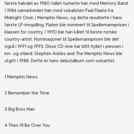
første halvdel av 1980-tallet turnerte han med Memory Band.
I 1986 samarbeidet han med vokalisten Paal Flaata fra
Midnight Choir, i Memphis News, og dette resulterte i hans
første LP-innspilling. Platen ble nominert til Spellemannprisen i
klassen for country. I 1990 ble han kåret til beste norske
country-artist. Nominasjoner til Spellemannprisen ble det
også i 1991 og 1993. Disse CD-ene har blitt hyllet i pressen i
inn- og utland. Stephen Ackles and The Memphis News ble
utgitt i 1988. Dette er hans debutalbum som soloartist.
1 Memphis News
2 Remember the Time
3 Big Boss Man
4 Then I’ll Be Over You