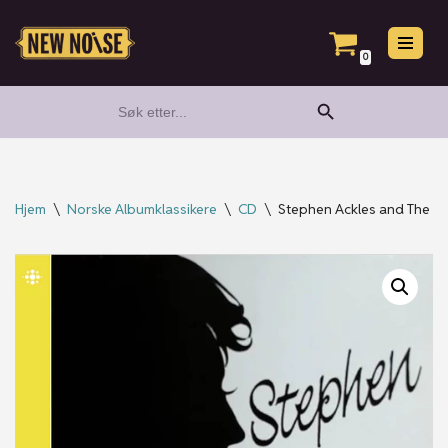
Hopp
0
til
Search Button
Search
innholdet
for:
Hjem
\
Norske Albumklassikere
\
CD
\
Stephen Ackles and The M