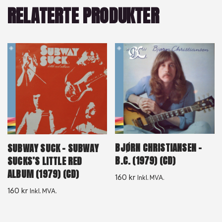
RELATERTE PRODUKTER
BJØRN CHRISTIANSEN –
SUBWAY SUCK – SUBWAY
B.C. (1979) (CD)
SUCKS’S LITTLE RED
ALBUM (1979) (CD)
160
kr
Inkl. MVA.
160
kr
Inkl. MVA.