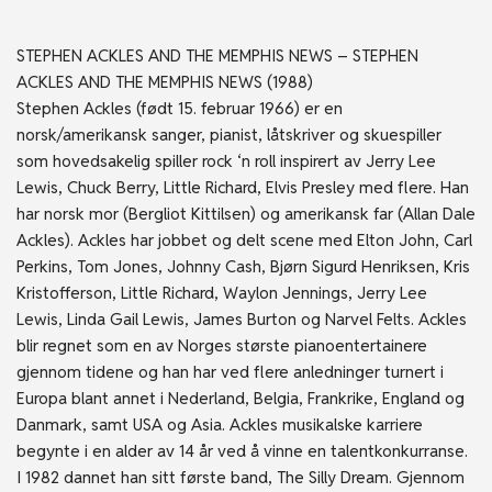
STEPHEN ACKLES AND THE MEMPHIS NEWS – STEPHEN
ACKLES AND THE MEMPHIS NEWS (1988)
Stephen Ackles (født 15. februar 1966) er en
norsk/amerikansk sanger, pianist, låtskriver og skuespiller
som hovedsakelig spiller rock ‘n roll inspirert av Jerry Lee
Lewis, Chuck Berry, Little Richard, Elvis Presley med flere. Han
har norsk mor (Bergliot Kittilsen) og amerikansk far (Allan Dale
Ackles). Ackles har jobbet og delt scene med Elton John, Carl
Perkins, Tom Jones, Johnny Cash, Bjørn Sigurd Henriksen, Kris
Kristofferson, Little Richard, Waylon Jennings, Jerry Lee
Lewis, Linda Gail Lewis, James Burton og Narvel Felts. Ackles
blir regnet som en av Norges største pianoentertainere
gjennom tidene og han har ved flere anledninger turnert i
Europa blant annet i Nederland, Belgia, Frankrike, England og
Danmark, samt USA og Asia. Ackles musikalske karriere
begynte i en alder av 14 år ved å vinne en talentkonkurranse.
I 1982 dannet han sitt første band, The Silly Dream. Gjennom