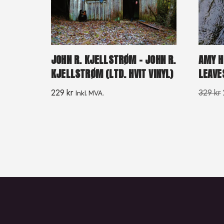
JOHN R. KJELLSTRØM – JOHN R.
AMY H
KJELLSTRØM (LTD. HVIT VINYL)
LEAVE
229
kr
329
kr
Inkl. MVA.