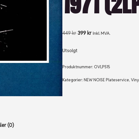
1971 (2L
449
kr
399
kr
Inkl. MVA.
Utsolgt
Produktnummer:
OVLP515
Kategorier:
NEW NOISE Plateservice
,
Viny
er (0)