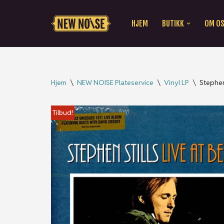
HJEM
BUTIKK
OM O
Hopp
til
innholdet
Hjem
\
NEW NOISE Plateservice
\
Vinyl LP
\
Stephen 
Tilbud!