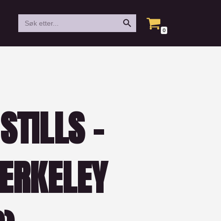
Search Button
Search
for:
0
STILLS –
BERKELEY