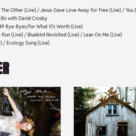
 The Other (Live) / Jesus Gave Love Away For Free (Live) / You 
ills with David Crosby
 49 Bye-Byes/For What It’s Worth (Live)
Run (Live) / Bluebird Revisited (Live) / Lean On Me (Live)
e) / Ecology Song (Live)
ER