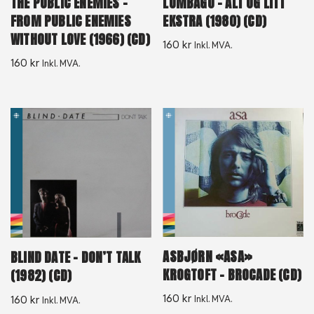
THE PUBLIC ENEMIES –
LUMBAGO – ALT OG LITT
FROM PUBLIC ENEMIES
EKSTRA (1980) (CD)
WITHOUT LOVE (1966) (CD)
160
kr
Inkl. MVA.
160
kr
Inkl. MVA.
ASBJØRN «ASA»
BLIND DATE – DON’T TALK
KROGTOFT – BROCADE (CD)
(1982) (CD)
160
kr
160
kr
Inkl. MVA.
Inkl. MVA.