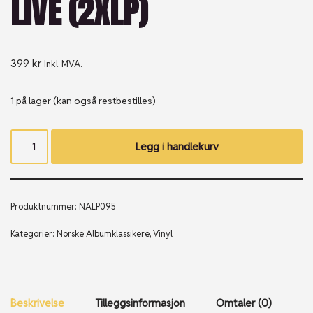
LIVE (2XLP)
399
kr
Inkl. MVA.
1 på lager (kan også restbestilles)
Legg i handlekurv
Produktnummer:
NALP095
Kategorier:
Norske Albumklassikere
,
Vinyl
Beskrivelse
Tilleggsinformasjon
Omtaler (0)