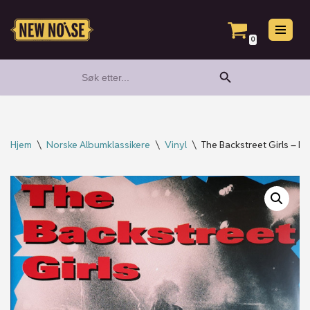
Hopp
0
til
Search Button
Search
innholdet
for:
Hjem
\
Norske Albumklassikere
\
Vinyl
\
The Backstreet Girls – Li